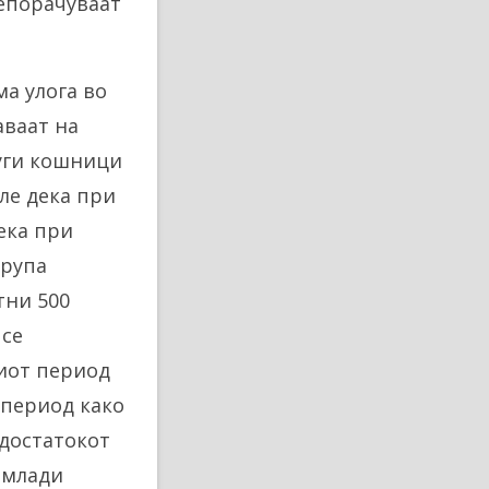
епорачуваат
ма улога во
аваат на
руги кошници
ле дека при
ека при
група
тни 500
 се
иот период
 период како
едостатокот
 млади