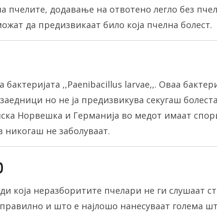
 пчелите, додавање на отвотено легло без пчели
ожат да предизвикаат било која пчелна болест.
актеријата ,,Paenibacillus larvae,,. Оваа бактери
заедници но не ја предизвикува секугаш болеста
ска Норвешка и Германија во медот имаат спор
в никогаш не заболуваат.
р
ди која неразборитите пчелари не ги слушаат 
еправилно и што е најлошо нанесуваат голема шт