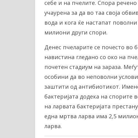
себе и на пчелите. Спора речено 
учаурена за да во таа своја обв
вода и кога ќе настапат поволни
милиони други спори.
Денес пчеларите се почесто во 
навистина гледано со око на пче
почетен стадиум на зараза. Меѓу
особини да во неповолни услови 
заштити од антибиотикот. Имен
бактеријата додека на спорите в
на ларвата бактеријата престану
една мртва ларва има 2,5 милион
ларва.