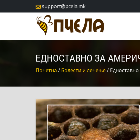
skip
support@pcela.mk
navigation
ЕДНОСТАВНО ЗА АМЕРИ
Почетна
/
Болести и лечење
/ Едноставно