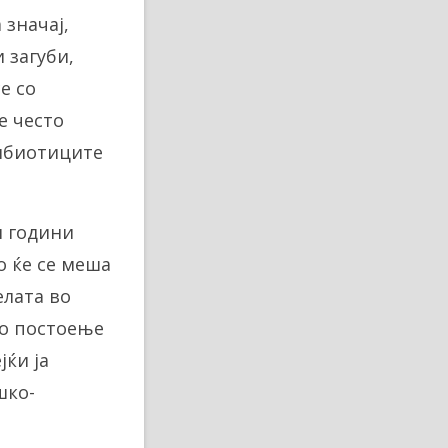
 значај,
 загуби,
е со
е често
тибиотиците
и години
о ќе се меша
елата во
то постоење
јќи ја
шко-