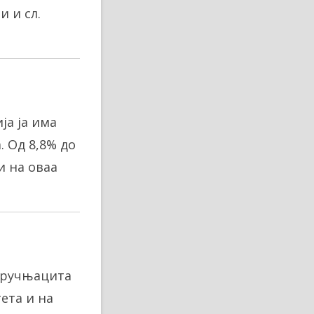
 и сл.
ја ја има
. Од 8,8% до
и на оваа
стручњацита
ета и на