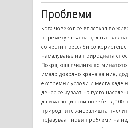
Проблеми
Кога човекот се вплеткал во жи
пореметувања на целата пчелна
со чести преселби со користење
намалување на природната спосо
Покрај ова пчелите во минатото
имало доволно храна за нив, дод
екстремни услови и места каде н
денес се чуваат на густо населе
да има лоцирани повеќе од 100 
природните живеалишта пчелите 
појавуваат нови проблеми на не