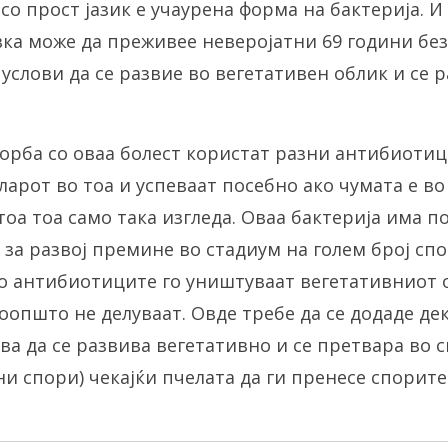
со прост јазик е учаурена форма на бактерија. И
ивка може да преживее неверојатни 69 години без
 услови да се развие во вегетативен облик и се 
борба со оваа болест користат разни антибиотиц
ларот во тоа и успеваат посебно ако чумата е во
тоа тоа само така изгледа. Оваа бактерија има п
за развој премине во стадиум на голем број спо
о антибиотиците го уништуваат вегетативниот 
оопшто не делуваат. Овде требе да се додаде де
ва да се развива вегетативно и се претвара во с
и спори) чекајќи пчелата да ги пренесе спорите