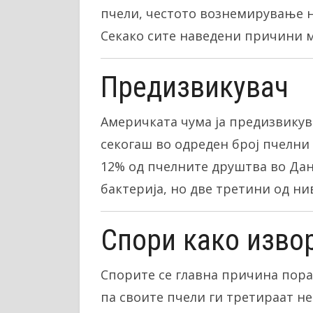
пчели, честото вознемирување на
Секако сите наведени причини м
Предизвикувач
Америчката чума ја предизвикува б
секогаш во одреден број пчелни 
12% од пчелните друштва во Дан
бактерија, но две третини од ни
Спори како изво
Спорите се главна причина пора
па своите пчели ги третираат н