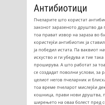
Антибиотици
Пчеларите што користат антибио
законот заразеното друштво да 
тоа прават извор на зараза во б
користејќи антибиотик ја ставил
ја победил истата. Па ваквиот н
искуство и ги убедува и тие так
проширува. А што работат за тоа
се создадат поволни услови, за р
целиот негов пчеларник и блиска
тоа време пчеларот мислејќи де
кошница, прави нови друштва, п
ширењето на оваа болест пред се