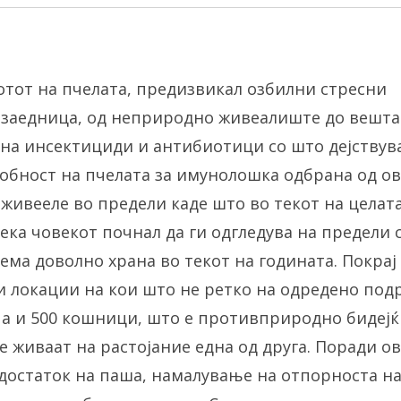
вотот на пчелата, предизвикал озбилни стресни
 заедница, од неприродно живеалиште до вешта
 на инсектициди и антибиотици со што дејствув
бност на пчелата за имунолошка одбрана од ова
 живееле во предели каде што во текот на целат
ека човекот почнал да ги одгледува на предели 
ема доволно храна во текот на годината. Покрај
ни локации на кои што не ретко на одредено под
па и 500 кошници, што е противприродно бидејќ
живаат на растојание една од друга. Поради ов
достаток на паша, намалување на отпорноста на