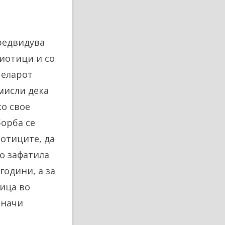
редвидува
иотици и со
челарот
 мисли дека
ко свое
борба се
иотиците, да
го зафатила
години, а за
ница во
Значи