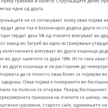
 преку грабежи и налети. Стручњаците денес пр
етар една од друга.
ручњаците не се согласуваат колку оваа појава и
врдат дека тоа е беззначајно додека други го ст
втори тврдат дека 5% од пчелите влегуваат во д
т завод во Загреб во едно истражување утврди
 излетничките влегуваат во други кошници дод
 во друг налетите се дури 18%. Исто така оваа 
т во други кошници и на растојание до невероја
појавата да се почесто оваа болес се појавува во
 одеднаш. Оваа појава е поизразита во беспашн
пило па полесно се открива. Покрај беспашниот
е прекумерната прихрана на пчелите со шекер, н
вештачки суровини, старото саќе, одземањето на