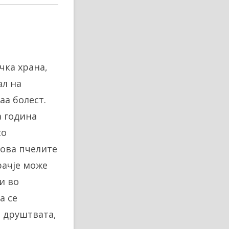
чка храна,
ал на
а болест.
а година
со
 ова пчелите
рачје може
и во
а се
 друштвата,