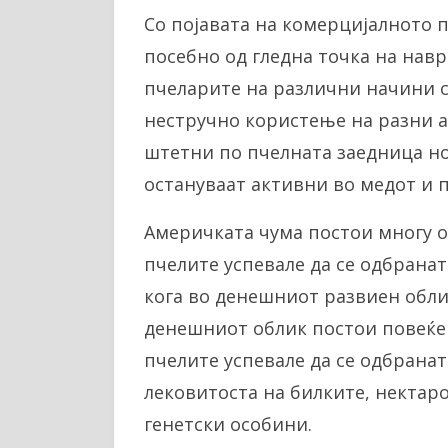
Со појавата на комерцијалното п
посебно од гледна точка на нав
пчеларите на различни начини се
нестручно користење на разни а
штетни по пчелната заедница но
остануваат активни во медот и 
Америчката чума постои многу о
пчелите успевале да се одбранат.
кога во денешниот развиен облик
денешниот облик постои повеќе 
пчелите успевале да се одбранат 
лековитоста на билките, нектар
генетски особини.