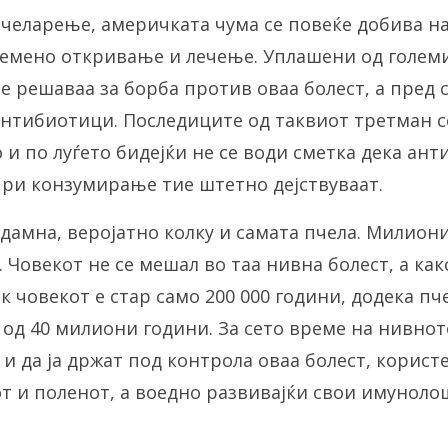
челарење, америчката чума се повеќе добива на
ремено откривање и лечење. Уплашени од големи
 решаваа за борба против оваа болест, а пред с
нтибиотици. Последиците од таквиот третман с
 и по луѓето бидејќи не се води сметка дека ан
при конзумирање тие штетно дејствуваат.
дамна, веројатно колку и самата пчела. Милион
 Човекот не се мешал во таа нивна болест, а как
 човекот е стар само 200 000 години, додека пч
од 40 милиони години. За сето време на нивно
и да ја држат под контрола оваа болест, користе
от и поленот, а воедно развивајќи свои имуноло