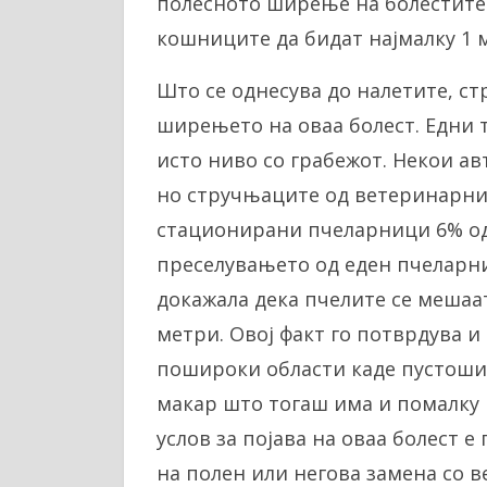
полесното ширење на болестите
кошниците да бидат најмалку 1 м
Што се однесува до налетите, ст
ширењето на оваа болест. Едни т
исто ниво со грабежот. Некои а
но стручњаците од ветеринарнио
стационирани пчеларници 6% од
преселувањето од еден пчеларник
докажала дека пчелите се мешаа
метри. Овој факт го потврдува и 
пошироки области каде пустоши
макар што тогаш има и помалку 
услов за појава на оваа болест 
на полен или негова замена со 