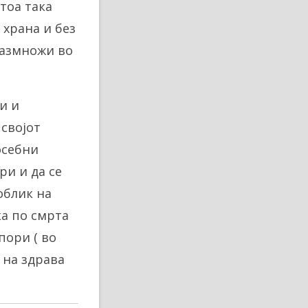
 тоа така
 храна и без
размножи во
и и
 својот
осебни
ри и да се
облик на
ка по смрта
пори ( во
 на здрава