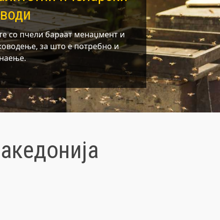
зводи
е со пчели бараат менаџмент и
ководење, за што е потребно и
знаење.
Македонија