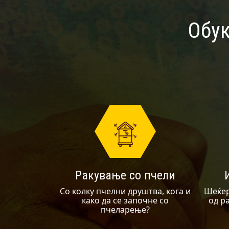
Обук
Ракување со пчели
Со колку пчелни друштва, кога и
Шеќер
како да се започне со
од р
пчеларење?