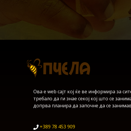
Ова е web сајт кој ќе ве информира за с
требало да ги знае секој кој што се зани
допрва планира да започне да се занимав
+389 78 453 909