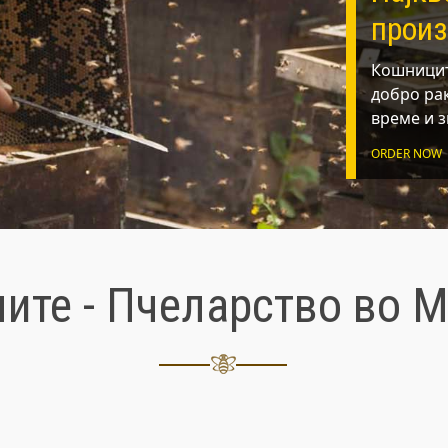
прои
Кошницит
добро ра
време и 
ORDER NOW
лите - Пчеларство во 