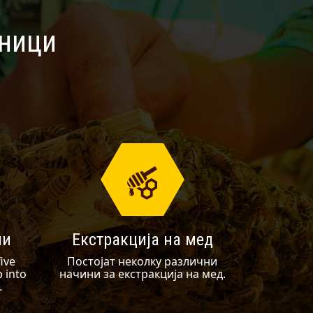
тници
ли
Екстракција на мед
five
Постојат неколку различни
p into
начини за екстракција на мед.
.