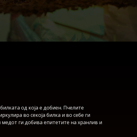
билката од која е добиен. Пчелите
иркулира во секоја билка и во себе ги
и медот ги добива епитетите на хранлив и