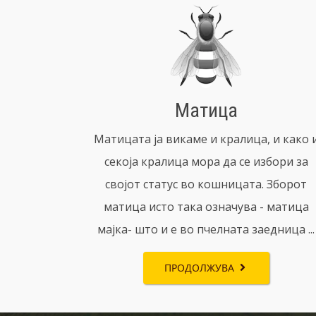
Матица
Матицата ја викаме и кралица, и како 
секоја кралица мора да се избори за
својот статус во кошницата. Зборот
матица исто така означува - матица
мајка- што и е во пчелната заедница ...
ПРОДОЛЖУВА