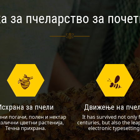
а за пчеларство за поче
Исхрана за пчели
Движење на пче
ни погачи, полен и нектар
It has survived not only 
азлични цветни растенија,
centuries, but also the lea
Течна прихрана.
electronic typesetting