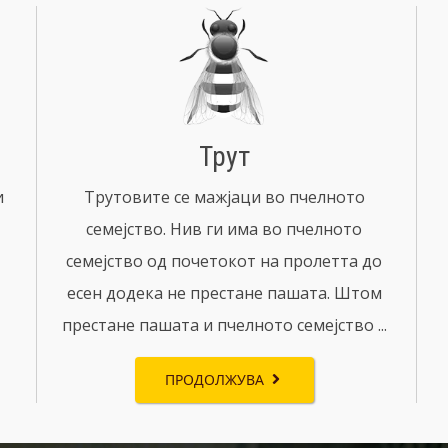
Трут
и
Трутовите се мажјаци во пчелното
семејство. Нив ги има во пчелното
семејство од почетокот на пролетта до
есен додека не престане пашата. Штом
престане пашата и пчелното семејство ...
ПРОДОЛЖУВА