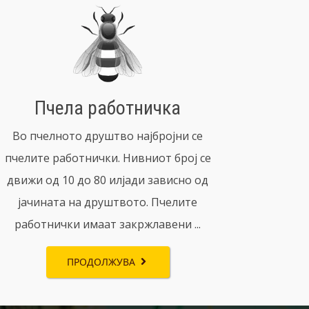
Пчела работничка
Во пчелното друштво најбројни се
пчелите работнички. Нивниот број се
движи од 10 до 80 илјади зависно од
јачината на друштвото. Пчелите
работнички имаат закржлавени ...
ПРОДОЛЖУВА