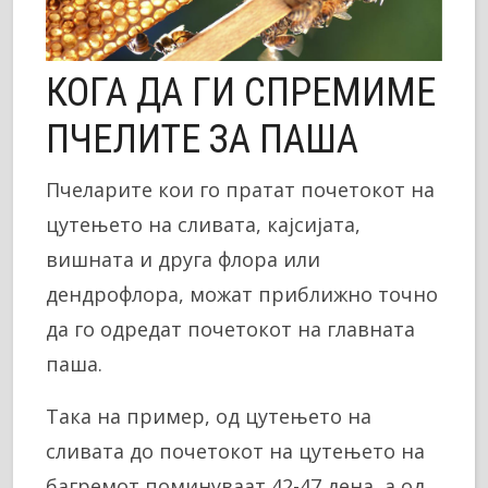
КОГА ДА ГИ СПРЕМИМЕ
ПЧЕЛИТЕ ЗА ПАША
Пчеларите кои го пратат почетокот на
цутењето на сливата, кајсијата,
вишната и друга флора или
дендрофлора, можат приближно точно
да го одредат почетокот на главната
паша.
Така на пример, од цутењето на
сливата до почетокот на цутењето на
багремот поминуваат 42-47 дена, а од