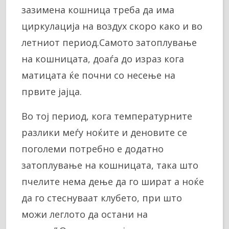
зазимена кошница треба да има
циркулација на воздух скоро како и во
летниот период.Самото затоплување
на кошницата, доаѓа до израз кога
матицата ќе почни со несење на
првите јајца.
Во тој период, кога температурните
разлики меѓу ноќите и деновите се
поголеми потребно е додатно
затоплување на кошницата, така што
пчелите нема дење да го шират а ноќе
да го стеснуваат клубето, при што
можи леглото да остани на