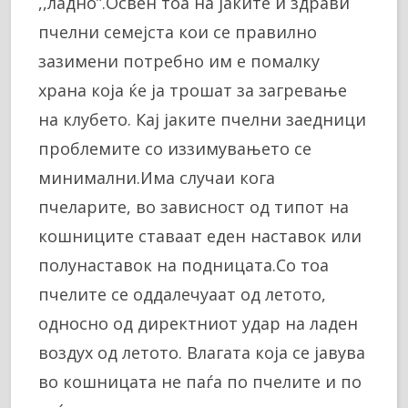
,,ладно”.Освен тоа на јаките и здрави
пчелни семејста кои се правилно
зазимени потребно им е помалку
храна која ќе ја трошат за загревање
на клубето. Кај јаките пчелни заедници
проблемите со иззимувањето се
минимални.Има случаи кога
пчеларите, во зависност од типот на
кошниците ставаат еден наставок или
полунаставок на подницата.Со тоа
пчелите се оддалечуаат од летото,
односно од директниот удар на ладен
воздух од летото. Влагата која се јавува
во кошницата не паѓа по пчелите и по