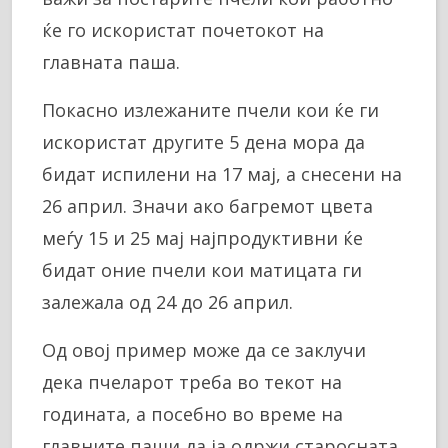
ќе го искористат почетокот на
главната паша.
Покасно излежаните пчели кои ќе ги
искористат другите 5 дена мора да
бидат испилени на 17 мај, а снесени на
26 април. Значи ако багремот цвета
меѓу 15 и 25 мај најпродуктивни ќе
бидат оние пчели кои матицата ги
залежала од 24 до 26 април.
Од овој пример може да се заклучи
дека пчеларот треба во текот на
годината, а посебно во време на
главните паши да ја одржи старосната