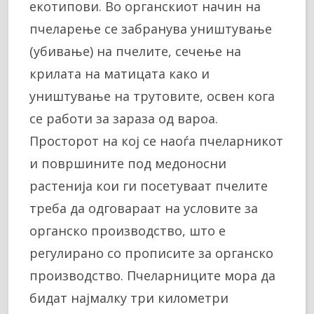
екотипови. Во органскиот начин на
пчеларење се забранува уништување
(убивање) на пчелите, сечење на
крилата на матицата како и
уништување на трутовите, освен кога
се работи за зараза од вароа.
Просторот на кој се наоѓа пчеларникот
и површините под медоносни
растенија кои ги посетуваат пчелите
треба да одговараат на условите за
органско производство, што е
регулирано со прописите за органско
производство. Пчеларниците мора да
бидат најмалку три километри