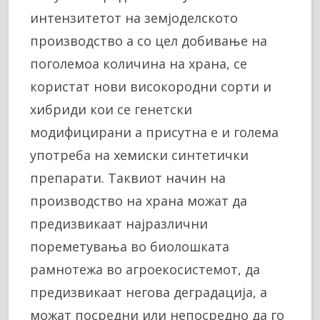
интензитетот на земјоделското
производство а со цел добивање на
поголемоа количина на храна, се
користат нови високородни сорти и
хибриди кои се генетски
модифицирани а присутна е и голема
употреба на хемиски синтетички
препарати. Таквиот начин на
производство на храна можат да
предизвикаат најразлични
пореметувања во биолошката
рамнотежа во агроекосистемот, да
предизвикаат негова деградација, а
можат посредни или непосредно да го