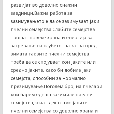
развијат во доволно снажни
заедници.Важна работа за
зазимувањето е да се зазимуваат јаки
пчелни семејства.Слабите семејства
трошат повеќе храна и енергија за
загревање на клубето, па затоа пред
зимата таквите пчелни семејства
треба да се спојуваат кон јаките или
средно јаките, како би добиле јаки
семејста, способни за нормално
презимување.Поголем број на пчелари
кои барем еднаш зазимиле пчелни
семејства,знаат дека само јаките
пчелни семејства со доволно храна и