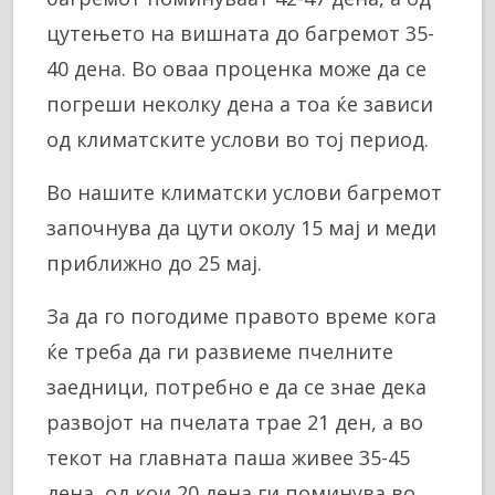
цутењето на вишната до багремот 35-
40 дена. Во оваа проценка може да се
погреши неколку дена а тоа ќе зависи
од климатските услови во тој период.
Во нашите климатски услови багремот
започнува да цути околу 15 мај и меди
приближно до 25 мај.
За да го погодиме правото време кога
ќе треба да ги развиеме пчелните
заедници, потребно е да се знае дека
развојот на пчелата трае 21 ден, а во
текот на главната паша живее 35-45
дена, од кои 20 дена ги поминува во