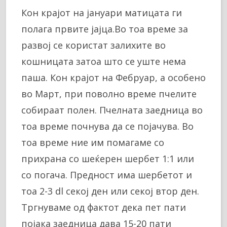
Кон крајот на јануари матицата ги
полага првите јајца.Во тоа време за
развој се користат залихите во
кошницата затоа што се уште нема
паша. Кон крајот на Фебруар, а особено
во Март, при поволно време пчелите
собираат полен. Пчелната заедница во
тоа време почнува да се појачува. Во
тоа време ние им помагаме со
прихрана со шеќерен шербет 1:1 или
со погача. Предност има шербетот и
тоа 2-3 dl секој ден или секој втор ден.
Тргнуваме од фактот дека пет пати
појака заедница дава 15-20 пати