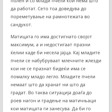
полен и со млади пчели кои нема што
да работат. Сето тоа доведува до
пореметување на рамнотежата во
сандукот.
Матицата го има достигнато својот
максимум, а и недостигаат празни
ќелии каде би несела јајца. Кај младите
пчели се набубруваат млечните жлезди
кои не се празнат бидеќи има се
помалку младо легло. Младите пчели
немаат што да хранат ни што да
градат. Во таква ситуација доаѓа до
роев нагон и градење на матичњаци
кои матицата ги занесува. Да би го