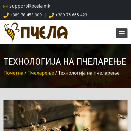
skip
support@pcela.mk
navigation
+389 78 453 909
+389 75 665 423
|
ТЕХНОЛОГИЈА НА ПЧЕЛАРЕЊЕ
Почетна
/
Пчеларење
/ Технологија на пчеларење