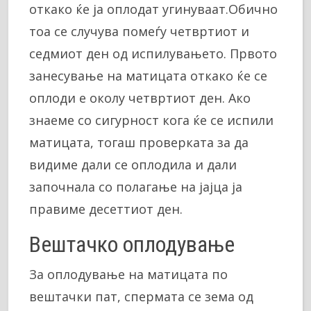
откако ќе ја оплодат угинуваат.Обично
тоа се случува помеѓу четвртиот и
седмиот ден од испилувањето. Првото
занесување на матицата откако ќе се
оплоди е околу четвртиот ден. Ако
знаеме со сигурност кога ќе се испили
матицата, тогаш проверката за да
видиме дали се оплодила и дали
започнала со полагање на јајца ја
правиме десеттиот ден.
Вештачко оплодување
За оплодување на матицата по
вештачки пат, спермата се зема од