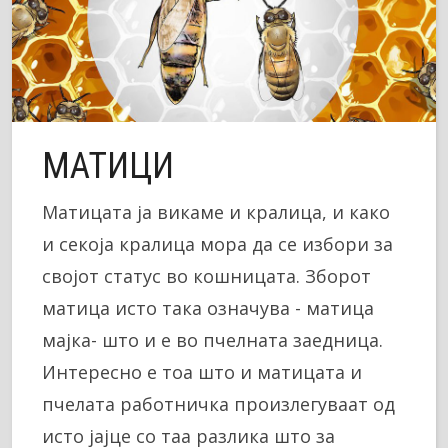
МАТИЦИ
Матицата ја викаме и кралица, и како
и секоја кралица мора да се избори за
својот статус во кошницата. Зборот
матица исто така означува - матица
мајка- што и е во пчелната заедница.
Интересно е тоа што и матицата и
пчелата работничка произлегуваат од
исто јајце со таа разлика што за