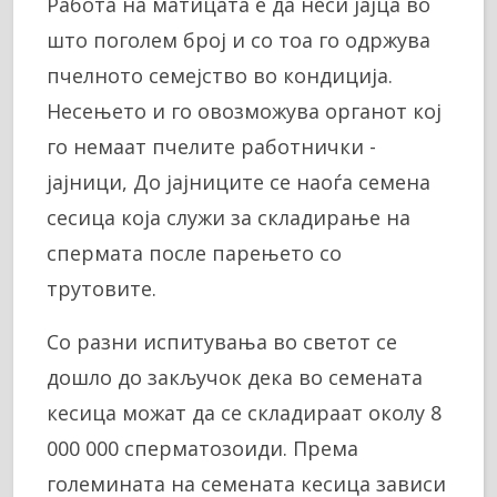
Работа на матицата е да неси јајца во
што поголем број и со тоа го одржува
пчелното семејство во кондиција.
Несењето и го овозможува органот кој
го немаат пчелите работнички -
јајници, До јајниците се наоѓа семена
сесица која служи за складирање на
спермата после парењето со
трутовите.
Со разни испитувања во светот се
дошло до закључок дека во семената
кесица можат да се складираат околу 8
000 000 сперматозоиди. Према
големината на семената кесица зависи