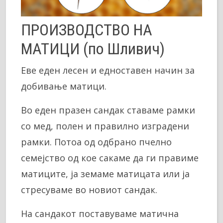
ПРОИЗВОДСТВО НА
МАТИЦИ (по Шливич)
Еве еден лесен и едноставен начин за
добивање матици.
Во еден празен сандак ставаме рамки
со мед, полен и правилно изградени
рамки. Потоа од одбрано пчелно
семејство од кое сакаме да ги правиме
матиците, ја земаме матицата или ја
стресуваме во новиот сандак.
На сандакот поставуваме матична