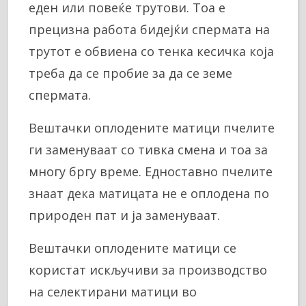
еден или повеќе трутови. Тоа е
прецизна работа бидејќи спермата на
трутот е обвиена со тенка кесичка која
треба да се пробие за да се земе
спермата.
Вештачки оплодените матици пчелите
ги заменуваат со тивка смена и тоа за
многу бргу време. Едноставно пчелите
знаат дека матицата не е оплодена по
природен пат и ја заменуваат.
Вештачки оплодените матици се
користат искључиви за производство
на селектирани матици во