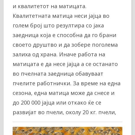
и квалитетот на матицата.
Квалитетната матица неси јајца во
голем број што резултира со јака
заедница која е способна да го брани
своето друштво и да зобере поголема
залиха од храна. Иначе работа на
матицата е да несе јајца а се останато
во пчелната заедница обавуваат
пчелите работнички. За време на една
сезона, една матица може да снесе и
до 200 000 јајца или откако ќе се
развијат во пчели, околу 20 кг. пчели,