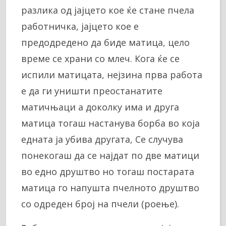
разлика од јајцето кое ќе стане пчела
работничка, јајцето кое е
предодредено да биде матица, цело
време се храни со млеч. Кога ќе се
испили матицата, нејзина прва работа
е да ги уништи преостанатите
матичњаци а доколку има и друга
матица тогаш настанува борба во која
едната ја убива другата, Се случува
понекогаш да се најдат по две матици
во едно друштво но тогаш постарата
матица го напушта пчелното друштво
со одреден број на пчели (роење).