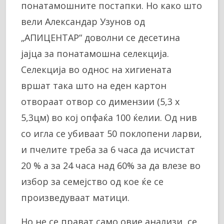
понатамошните постапки. Но како што
вели Александар Узунов од
„АПИЦЕНТАР“ доволни се десетина
јајца за понатамошна селекција.
Селекција во однос на хигиената
вршат така што на еден картон
отвораат отвор со димензии (5,3 х
5,3цм) во кој опфаќа 100 ќелии. Од нив
со игла се убиваат 50 поклопени ларви,
и пчелите треба за 6 часа да исчистат
20 % а за 24 часа над 60% за да влезе во
избор за семејство од кое ќе се
произведуваат матици.
Но не се прават само овие анализи, се