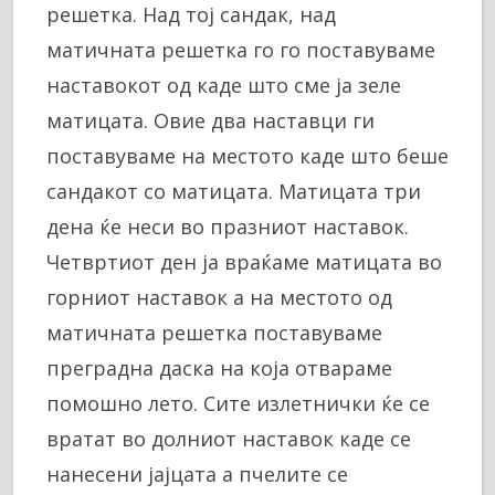
решетка. Над тој сандак, над
матичната решетка го го поставуваме
наставокот од каде што сме ја зеле
матицата. Овие два наставци ги
поставуваме на местото каде што беше
сандакот со матицата. Матицата три
дена ќе неси во празниот наставок.
Четвртиот ден ја враќаме матицата во
горниот наставок а на местото од
матичната решетка поставуваме
преградна даска на која отвараме
помошно лето. Сите излетнички ќе се
вратат во долниот наставок каде се
нанесени јајцата а пчелите се