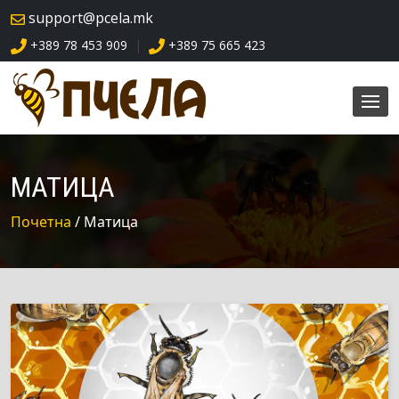
skip
support@pcela.mk
navigation
+389 78 453 909
+389 75 665 423
|
МАТИЦА
Почетна
/ Матица