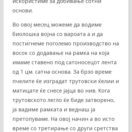
искористиме за добивање сотни
основи.
Во овој месец можеме да водиме
биолошка војна со вароата а и да
постигнеме поголемо производство на
восок со додавање на рамка на која
имаме ставено под сатоносецот лента
од 1 цм. сатна основа. За брзо време
пчелите ќе изградат трутовски ќелии и
матицате ќе снесе јајца во нив. Кога
трутовското легло ќе биде затворено,
ја вадиме рамката и веднаш ја
претопуваме. На овој начин а во исто
време со третирање со други сретства