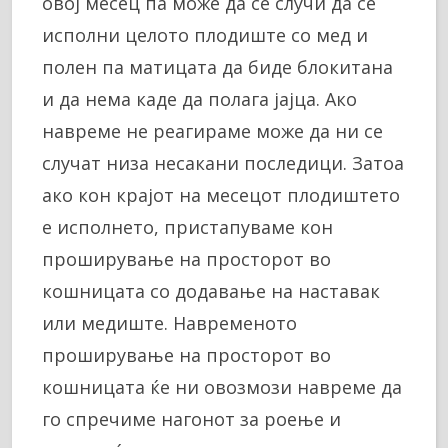
овој месец па може да се случи да се
исполни целото плодиште со мед и
полен па матицата да биде блокитана
и да нема каде да полага јајца. Ако
навреме не реагираме може да ни се
случат низа несакани последици. Затоа
ако кон крајот на месецот плодиштето
е исполнето, пристапуваме кон
проширување на просторот во
кошницата со додавање на наставак
или медиште. Навременото
проширување на просторот во
кошницата ќе ни овозмози навреме да
го спречиме нагонот за роење и