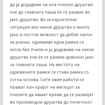
да ја додадеме на она пчелно друштво
кое до главната паша ќе се развие во
јако друштво. Во исклучителни
ситуации ако некое друштво е многу
јако и постои можност да добие нагон
за роење, одземаме една рамка со
легло без пчели и ја додаваме на некое
друштво кое ќе се развие доволно јако
за главната паша. На местото на
одземените рамки се става рамка со
сотна основа. Сите овие работи се
прават кон крајот на месецот за
пчелите да имаат време да се развијат
во производни друштва до почетокот