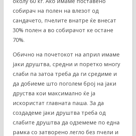
околу 60 кг. Ако имаме поставено
собирач на полен на влезот од
сандачето, пчелите внатре ќе внесат
30% полен а во собирачот ке остане
70%.
Обично на почетокот на април имаме
јаки друштва, средни и поретко многу
слаби па затоа треба да ги средиме и
да добиеме што поголем број на јаки
друства кои максимално ќе ја
искористат главната паша. За да
создадеме јаки друштва треба од
слабите друштва да одземеме по една
рамка со затворено легло без пчели и