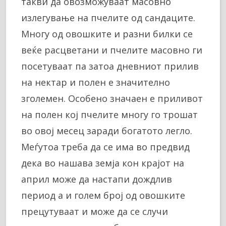
такви да овозможуваат масовно
излегување на пчелите од сандаците.
Многу од овошките и разни билки се
веќе расцветани и пчелите масовно ги
посетуваат па затоа дневниот прилив
на нектар и полен е значително
зголемен. Особено значаен е приливот
на полен кој пчелите многу го трошат
во овој месец заради богатото легло.
Меѓутоа треба да се има во предвид
дека во нашава земја кон крајот на
април може да настапи дождлив
период а и голем број од овошките
прецутуваат и може да се случи