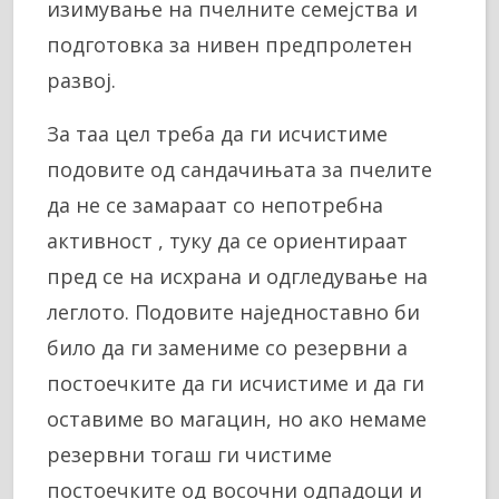
изимување на пчелните семејства и
подготовка за нивен предпролетен
развој.
За таа цел треба да ги исчистиме
подовите од сандачињата за пчелите
да не се замараат со непотребна
активност , туку да се ориентираат
пред се на исхрана и одгледување на
леглото. Подовите наједноставно би
било да ги замениме со резервни а
постоечките да ги исчистиме и да ги
оставиме во магацин, но ако немаме
резервни тогаш ги чистиме
постоечките од восочни одпадоци и