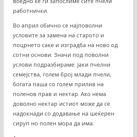
воедно ќе ги запослиме сите пчели
работнички.
Во април обично се најповолни
условите за замена на старото и
поцрнето саке и изградба на ново од
сотни основи. Значи под поволни
услови подразбираме: јаки пчелни
семејства, голем број млади пчели,
богата паша со голем прилив на
поленов прав и нектар. Ако нема
доволно нектар истиот може да се
надокнади со додавање на шеќерен
сируп но полен мора да има.