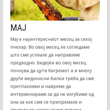
МАЈ
Мај е најинтересниот месец за секој
пчелар. Во овој месец ќе согледаме
што сме успеале да направиме
предходно. Бидејќи во овој месец
почнува да цути багремот а и многу
друѓи медоносни билки треба да сме
претпазливи и навреме да
интервенираме за да не изгубиме од
она за кое сме се припремале и
труделе во изминатиот период.