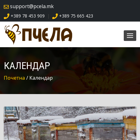
skip
support@pcela.mk
navigation
+389 78 453 909
+389 75 665 423
|
КАЛЕНДАР
Почетна
/ Календар