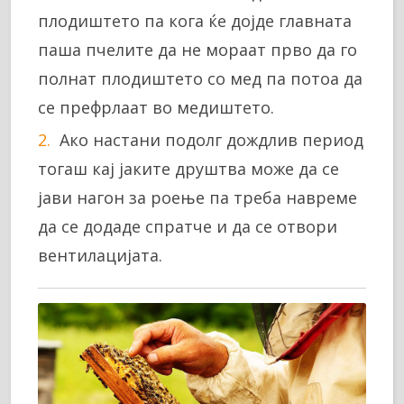
плодиштето па кога ќе дојде главната
паша пчелите да не мораат прво да го
полнат плодиштето со мед па потоа да
се префрлаат во медиштето.
Ако настани подолг дождлив период
тогаш кај јаките друштва може да се
јави нагон за роење па треба навреме
да се додаде спратче и да се отвори
вентилацијата.