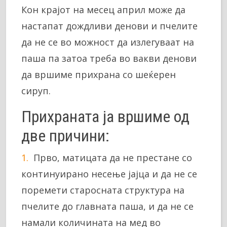
Кон крајот на месец април може да
настапат дождливи денови и пчелите
да не се во можност да излегуваат на
паша па затоа треба во вакви денови
да вршиме прихрана со шеќерен
сируп.
Прихраната ја вршиме од
две причини:
Прво, матицата да не престане со
континуирано несење јајца и да не се
поремети старосната структура на
пчелите до главната паша, и да не се
намали количината на мед во