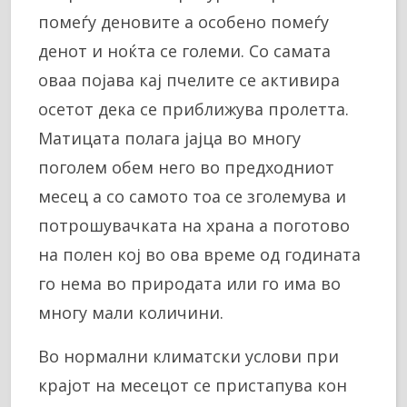
помеѓу деновите а особено помеѓу
денот и ноќта се големи. Со самата
оваа појава кај пчелите се активира
осетот дека се приближува пролетта.
Матицата полага јајца во многу
поголем обем него во предходниот
месец а со самото тоа се зголемува и
потрошувачката на храна а поготово
на полен кој во ова време од годината
го нема во природата или го има во
многу мали количини.
Во нормални климатски услови при
крајот на месецот се пристапува кон