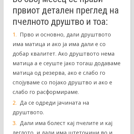
првиот детален преглед на
пчелното друштво и тоа:
Прво и основно, дали друштвото
има матица и ако ја има дали е со
добар квалитет. Ако друштвото нема
матица а е сеуште јако тогаш додаваме
матица од резерва, ако е слабо го
спојуваме со појако друштво и ако е
слабо го расформираме.
Да се одреди јачината на
друштвото.
Дали има болест кај пчелите и кај
леглото, и дали има штеточини во и