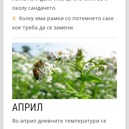
околу сандачето.
Колку има рамки со потемнето саке
кое треба да се замени.
АПРИЛ
Во април дневните температури се