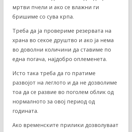
мртви пчели и ако се влажни ги
бришиме со сува крпа.
Треба да ја провериме резервата на
храна во секое друштво и ако ја нема
во доволни количини да ставиме по
една погача, најдобро оплеменета.
Исто така треба да го пратиме
развојот на леглото и да не дозволиме
тоа да се развие во поголем облик од
нормалното за овој период од
годината.
Ако временските прилики дозволуваат