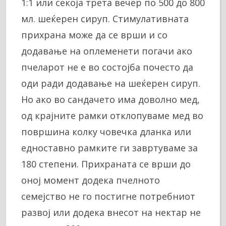
1:1 или секоја трета вечер по 500 до 800
мл. шеќерен сируп. Стимулативната
прихрана може да се врши и со
додавање на оплеменети погачи ако
пчеларот не е во состојба почесто да
оди ради додавање на шеќерен сируп.
Но ако во сандачето има доволно мед,
од крајните рамки отклопуваме мед во
површина колку човечка дланка или
едноставно рамките ги завртуваме за
180 степени. Прихраната се врши до
оној момент додека пчелното
семејство не го постигне потребниот
развој или додека внесот на нектар не