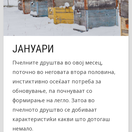
ЈАНУАРИ
Пчелните друштва во овој месец,
поточно во неговата втора половина,
инстиктивно осеќаат потреба за
обновување, па почнуваат со
формирање на легло. Затоа во
пчелното друштво се добиваат
карактеристиkи какви што дотогаш
немало.