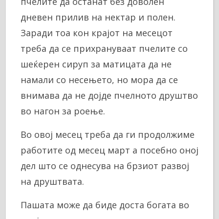
пчелите да останат без доволен
дневен прилив на нектар и полен.
Заради тоа кон крајот на месецот
треба да се прихрануваат пчелите со
шеќерен сируп за матицата да не
намали со несењето, но мора да се
внимава да не дојде пчелното друштво
во нагон за роење.
Во овој месец треба да ги продолжиме
работите од месец март а посебно оној
дел што се однесува на брзиот развој
на друштвата.
Пашата може да биде доста богата во