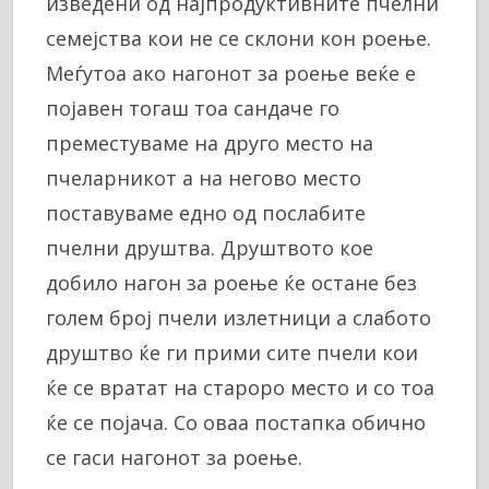
изведени од најпродуктивните пчелни
семејства кои не се склони кон роење.
Меѓутоа ако нагонот за роење веќе е
појавен тогаш тоа сандаче го
преместуваме на друго место на
пчеларникот а на негово место
поставуваме едно од послабите
пчелни друштва. Друштвото кое
добило нагон за роење ќе остане без
голем број пчели излетници а слабото
друштво ќе ги прими сите пчели кои
ќе се вратат на староро место и со тоа
ќе се појача. Со оваа постапка обично
се гаси нагонот за роење.