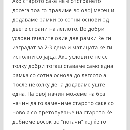
Ако старото саке не е отстрането
досега тоа го правиме во овој месец и
додаваме рамки со сотни основи од
двете страни на леглото. Во добри
услови пчелите овие две рамки ќе ги
изградат за 2-3 дена и матицата ке ги
исполни со јајца. Ако условите не се
толку добри тогаш ставаме само една
рамка со сотна основа до леглото а
после неколку дена додаваме уште
една. На овој начин можеме на брз
начин да го замениме старото саке со
ново а со претопување на старото ќе
добиеме восок во “погачи” кој ќе го