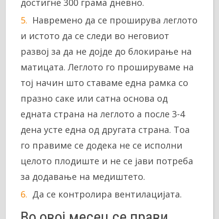
достигне 300 грама дневно.
Навремено да се проширува леглото
и истото да се следи во неговиот
развој за да не дојде до блокирање на
матицата. Леглото го прошируваме на
тој начин што ставаме една рамка со
празно саке или сатна основа од
едната страна на леглото а после 3-4
дена усте една од другата страна. Тоа
го правиме се додека не се исполни
целото плодиште и не се јави потреба
за додавање на медиштето.
Да се контролира вентилацијата.
Во овој месец се прави