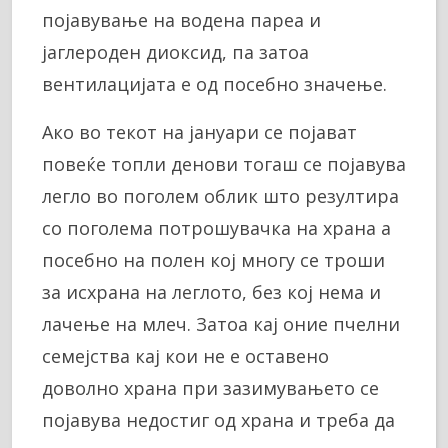
појавување на водена пареа и
јаглероден диоксид, па затоа
вентилацијата е од посебно значење.
Ако во текот на јануари се појават
повеќе топли денови тогаш се појавува
легло во поголем облик што резултира
со поголема потрошувачка на храна а
посебно на полен кој многу се троши
за исхрана на леглото, без кој нема и
лачење на млеч. Затоа кај оние пчелни
семејства кај кои не е оставено
доволно храна при зазимувањето се
појавува недостиг од храна и треба да