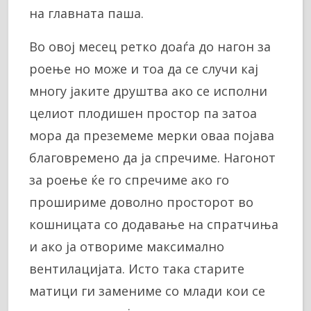
на главната паша.
Во овој месец ретко доаѓа до нагон за
роење но може и тоа да се случи кај
многу јаките друштва ако се исполни
целиот плодишен простор па затоа
мора да преземеме мерки оваа појава
благовремено да ја спречиме. Нагонот
за роење ќе го спречиме ако го
прошириме доволно просторот во
кошницата со додавање на спратчиња
и ако ја отвориме максимално
вентилацијата. Исто така старите
матици ги замениме со млади кои се