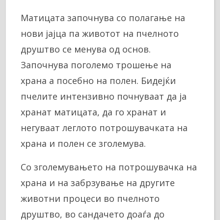
Матицата започнува со полагање на
нови јајца па животот на пчелното
друштво се менува од основ.
Започнува поголемо трошење на
храна а посебно на полен. Бидејќи
пчелите интензивно почнуваат да ја
хранат матицата, да го хранат и
негуваат леглото потрошувачката на
храна и полен се зголемува.
Со зголемувањето на потрошувачка на
храна и на забрзување на другите
животни процеси во пчелното
друштво, во сандачето доаѓа до