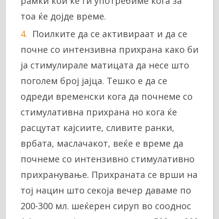
рамки кои ќе ги употребиме кога за
тоа ќе дојде време.
Поилките да се активираат и да се
почне со интензивна прихрана како би
ја стимулирале матицата да несе што
поголем број јајца. Тешко е да се
одреди временски кога да почнеме со
стимулативна прихрана но кога ќе
расцутат кајсиите, сливите ранки,
врбата, маслачакот, веќе е време да
почнеме со интензивно стимулативно
прихранување. Прихраната се врши на
тој нацин што секоја вечер даваме по
200-300 мл. шеќерен сируп во сооднос