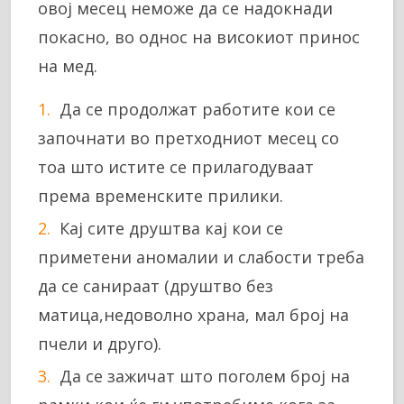
овој месец неможе да се надокнади
покасно, во однос на високиот принос
на мед.
Да се продолжат работите кои се
започнати во претходниот месец со
тоа што истите се прилагодуваат
према временските прилики.
Кај сите друштва кај кои се
приметени аномалии и слабости треба
да се санираат (друштво без
матица,недоволно храна, мал број на
пчели и друго).
Да се зажичат што поголем број на