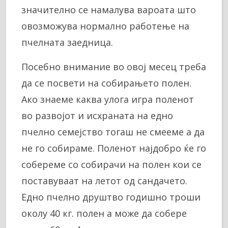
значително се намалува вароата што
овозможува нормално работење на
пчелната заедница.
Посебно внимание во овој месец треба
да се посвети на собирањето полен.
Ако знаеме каква улога игра поленот
во развојот и исхраната на едно
пчелно семејство тогаш не смееме а да
не го собираме. Поленот најдобро ќе го
собереме со собирачи на полен кои се
поставуваат на летот од сандачето.
Едно пчелно друштво годишно троши
околу 40 кг. полен а може да собере