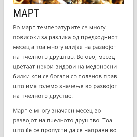
МАРТ
Во март температурите се многу
повисоки за разлика од предходниот
месец а тоа многу влијае на развојот
на пчелното друштво. Во овој месец
цветаат некои видови на медоносни
билки кои се богати со поленов прав
што има големо значење во развојот
на пчелното друство.
Март е многу значаен месец во
развојот на пчелното друштво. Тоа
што ќе се пропусти да се направи во