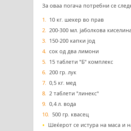
За оваа погача потребни се след
10 кг. шекер во прав
200-300 мл. јаболкова киселин
150-200 капки јод
сок од два лимони
15 таблети "Б" комплекс
200 гр. лук
0,5 кг. мед
2 таблети "линекс"
0,4 л. вода
500 гр. квасец
Шеќерот се истура на маса и н