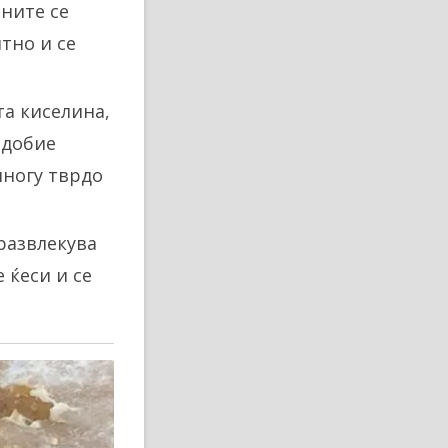
оните се
тно и се
та киселина,
 добие
многу тврдо
 развлекува
 ќеси и се