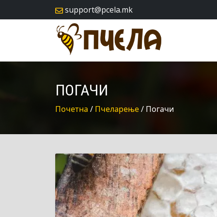
skip
support@pcela.mk
navigation
ПОГАЧИ
Почетна
/
Пчеларење
/ Погачи