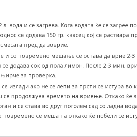
 л. вода и се загрева. Кога водата ќе се загрее п
сооднос се додава 150 гр. квасец кој се раствара 
 смесата пред да зоврие.
е и со повремено мешање се остава да врие 2-3 
и се додава сок од пола лимон. После 2-3 мин. вр
ањирче за проверка.
се излади ако не се лепи за прсти се истура во 
гаш се продолжува времето на вриење. Откако ќе
ан и се става во друг поголем сад со ладна вода
 повремено се меша па откако ќе побели се ист