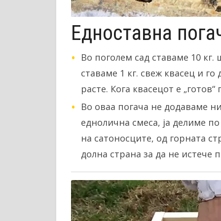
Едноставна погач
Во поголем сад ставаме 10 кг.
ставаме 1 кг. свеж квасец и го
расте. Кога квасецот е „готов“
Во оваа погача не додаваме ни
еднолична смеса, ја делиме по 
на сатоносците, од горната ст
долна страна за да не истече п