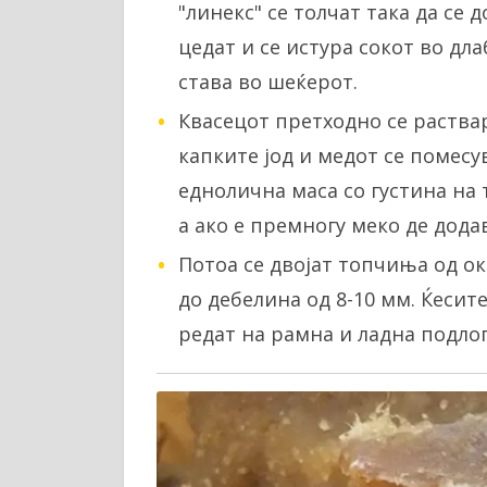
"линекс" се толчат така да се
цедат и се истура сокот во дл
става во шеќерот.
Квасецот претходно се раствар
капките јод и медот се помесу
еднолична маса со густина на 
а ако е премногу меко де дода
Потоа се двојат топчиња од око
до дебелина од 8-10 мм. Ќесит
редат на рамна и ладна подлог