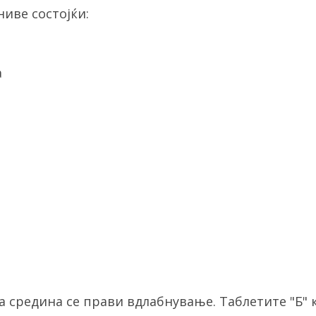
ниве состојќи:
а
а средина се прави вдлабнување. Таблетите "Б" 