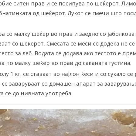
 добие ситен прав и се посипува по шеќерот. Лим
абнатинката од шеќерот. Лукот се гмечи што поси
а со малку шеќер во прав и заедно со јаболкова
ваат со шекерот. Смесата се меси се додека не се
тесто за леб. Водата се додава ако тестото е пре
ва по малку шеќер во прав до саканата густина.
лу 1 кг. се ставаат во најлон ќеси и со сукало се
е се заваруваат со домашен апарат за заварување
а се до нивната употреба.