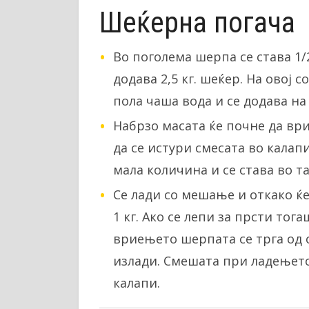
Шеќерна погача
Во поголема шерпа се става 1/2
додава 2,5 кг. шеќер. На овој 
пола чаша вода и се додава на
Набрзо масата ќе почне да ври
да се истури смесата во калап
мала количина и се става во т
Се лади со мешање и откако ќе 
1 кг. Ако се лепи за прсти то
вриењето шерпата се трга од ог
излади. Смешата при ладењето
калапи.