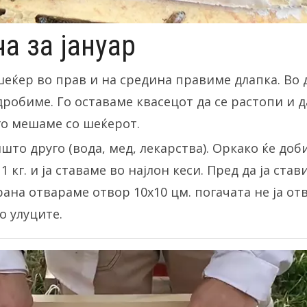
а за јануар
 шеќер во прав и на средина правиме длапка. Во 
 дробиме. Го оставаме квасецот да се растопи и 
 го мешаме со шеќерот.
што друго (вода, мед, лекарства). Оркако ќе доб
1 кг. и ја ставаме во најлон кеси. Пред да ја ста
рана отвараме отвор 10х10 цм. погачата не ја от
о улуците.