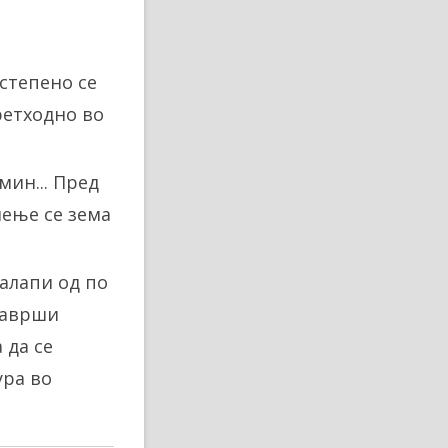
остепено се
претходно во
мин... Пред
иење се зема
калапи од по
 заврши
 да се
ура во