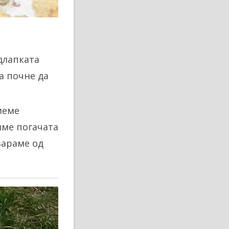
длапката
да почне да
иеме
виме погачата
вараме од