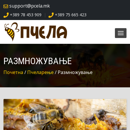
skip
support@pcela.mk
navigation
+389 78 453 909
+389 75 665 423
|
РАЗМНОЖУВАЊЕ
Почетна
/
Пчеларење
/ Размножување