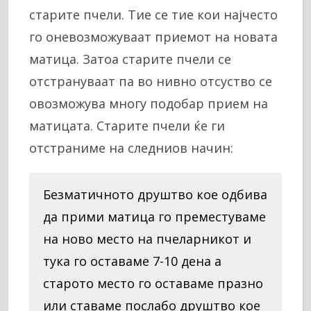
старите пчели. Тие се тие кои најчесто
го оневозможуваат приемот на новата
матица. Затоа старите пчели се
отстрануваат па во нивно отсуство се
овозможува многу подобар прием на
матицата. Старите пчели ќе ги
отстраниме на следниов начин:
Безматичното друштво кое одбива
да прими матица го преместуваме
на ново место на пчеларникот и
тука го оставаме 7-10 дена а
старото место го оставаме празно
или ставаме послабо друштво кое