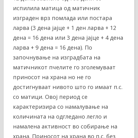
испилила матица од матичник
изграден врз помлада или постара
ларва (3 дена јајце + 1 ден ларва + 12
дена = 16 дена или 3 дена јајце + 4 дена
ларва + 9 дена = 16 дена). По
започнување на изградбата на
матичникот пчелите го зголемуваат
приносот на храна но не го
достигнуваат нивото што го имаат п.с.
со матици. Овој период се
карактеризира со намалување на
количината на одгледано легло и
намалена активност во собирање на
храна. Приносот на храна во п.с. без