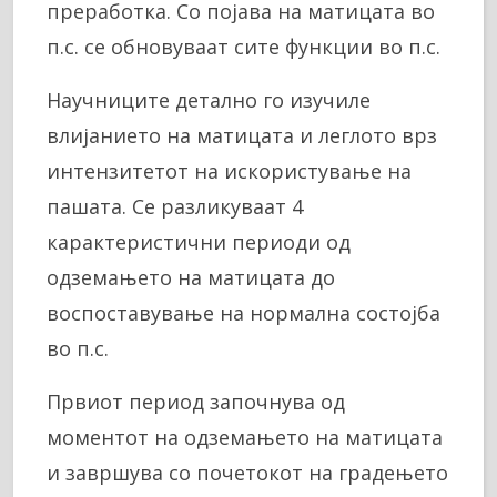
преработка. Со појава на матицата во
п.с. се обновуваат сите функции во п.с.
Научниците детално го изучиле
влијанието на матицата и леглото врз
интензитетот на искористување на
пашата. Се разликуваат 4
карактеристични периоди од
одземањето на матицата до
воспоставување на нормална состојба
во п.с.
Првиот период започнува од
моментот на одземањето на матицата
и завршува со почетокот на градењето