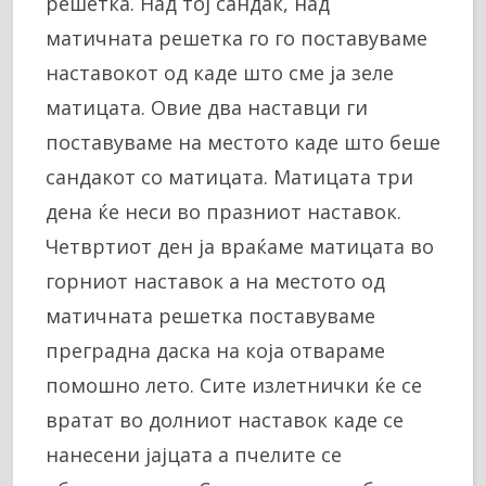
решетка. Над тој сандак, над
матичната решетка го го поставуваме
наставокот од каде што сме ја зеле
матицата. Овие два наставци ги
поставуваме на местото каде што беше
сандакот со матицата. Матицата три
дена ќе неси во празниот наставок.
Четвртиот ден ја враќаме матицата во
горниот наставок а на местото од
матичната решетка поставуваме
преградна даска на која отвараме
помошно лето. Сите излетнички ќе се
вратат во долниот наставок каде се
нанесени јајцата а пчелите се