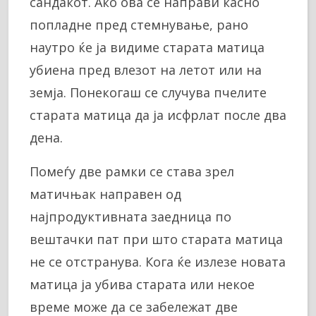
сандакот. Ако ова се направи касно
попладне пред стемнување, рано
наутро ќе ја видиме старата матица
убиена пред влезот на летот или на
земја. Понекогаш се случува пчелите
старата матица да ја исфрлат после два
дена.
Помеѓу две рамки се става зрел
матичњак направен од
најпродуктивната заедница по
вештачки пат при што старата матица
не се отстранува. Кога ќе излезе новата
матица ја убива старата или некое
време може да се забележат две