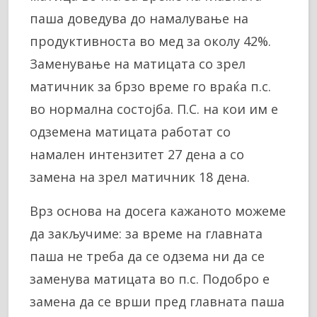
паша доведува до намалување на
продуктивноста во мед за околу 42%.
Заменување на матицата со зрел
матичник за брзо време го враќа п.с.
во нормална состојба. П.С. на кои им е
одземена матицата работат со
намален интензитет 27 дена а со
замена на зрел матичник 18 дена.
Врз основа на досега кажаното можеме
да закључиме: за време на главната
паша не треба да се одзема ни да се
заменува матицата во п.с. Подобро е
замена да се врши пред главната паша