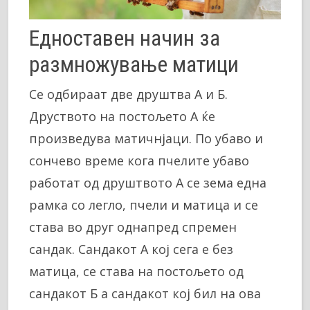
Едноставен начин за
размножување матици
Се одбираат две друштва А и Б.
Друството на постољето А ќе
произведува матичнјаци. По убаво и
сончево време кога пчелите убаво
работат од друштвото А се зема една
рамка со легло, пчели и матица и се
става во друг однапред спремен
сандак. Сандакот А кој сега е без
матица, се става на постољето од
сандакот Б а сандакот кој бил на ова