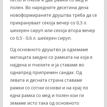
полен. Во наредните десетина дена
новоформираните друштва треба да се
прихрануваат секоја вечер со 0,3 л.
шекерен сируп или секоја втора вечер
со 0,5 - 0,6 л. шеќерен сируп.
Од основното друштво ја одземаме
матицата заедно со рамката на која е
најдена и пчелите и ја ставаме во
однапред припремен сандак. Од
левата и десната страна ставаме
рамки со сотни основи и на крај по
една рамка со мед и полен кои ги
земаме исто така од основното