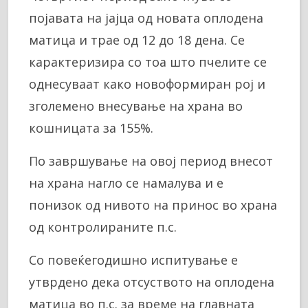
појавата на јајца од новата оплодена
матица и трае од 12 до 18 дена. Се
карактеризира со тоа што пчелите се
однесуваат како новоформиран рој и
зголемено внесување на храна во
кошницата за 155%.
По завршување на овој период внесот
на храна нагло се намалува и е
понизок од нивото на принос во храна
од контролираните п.с.
Со повеќегодишно испитување е
утврдено дека отсуството на оплодена
матица во п.с. за време на главната