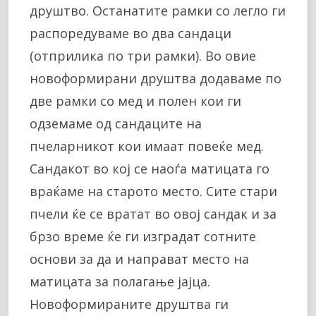
друштво. Останатите рамки со легло ги
распоредуваме во два сандаци
(отприлика по три рамки). Во овие
новоформирани друштва додаваме по
две рамки со мед и полен кои ги
одземаме од сандаците на
пчеларникот кои имаат повеќе мед.
Сандакот во кој се наоѓа матицата го
враќаме на старото место. Сите стари
пчели ќе се вратат во овој сандак и за
брзо време ќе ги изградат сотните
основи за да и направат место на
матицата за полагање јајца.
Новоформираните друштва ги