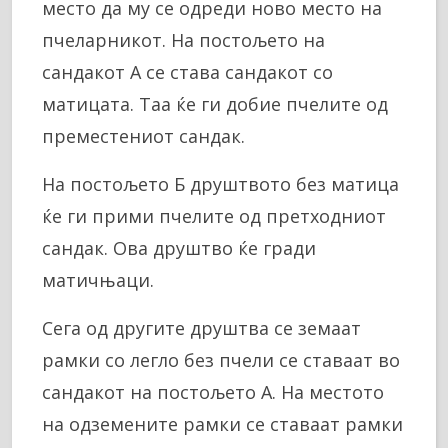
место да му се одреди ново место на
пчеларникот. На постољето на
сандакот А се става сандакот со
матицата. Таа ќе ги добие пчелите од
преместениот сандак.
На постољето Б друштвото без матица
ќе ги прими пчелите од претходниот
сандак. Ова друштво ќе гради
матичњаци.
Сега од другите друштва се земаат
рамки со легло без пчели се ставаат во
сандакот на постољето А. На местото
на одземените рамки се ставаат рамки