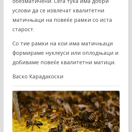
обезматичени. Сега тука има добри
услови да се извлечат квалитетни
матичњаци на повеќе рамки со иста
старост.
Со тие рамки на кои има матичњаци
формираме нуклеуси или оплодњаци и
добиваме повеќе квалитетни матици.
Васко Карадакоски