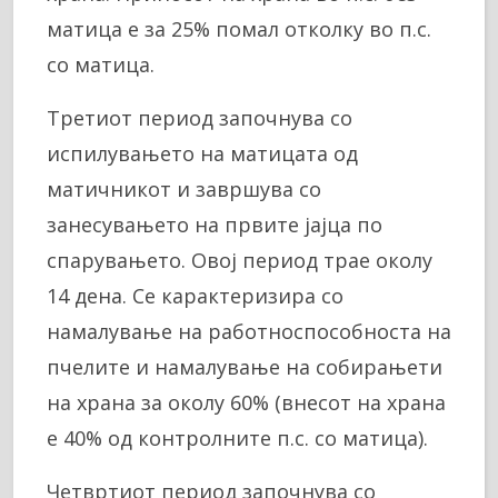
матица е за 25% помал отколку во п.с.
со матица.
Третиот период започнува со
испилувањето на матицата од
матичникот и завршува со
занесувањето на првите јајца по
спарувањето. Овој период трае околу
14 дена. Се карактеризира со
намалување на работноспособноста на
пчелите и намалување на собирањети
на храна за околу 60% (внесот на храна
е 40% од контролните п.с. со матица).
Четвртиот период започнува со