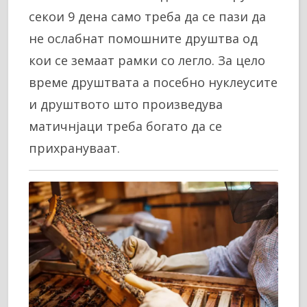
секои 9 дена само треба да се пази да
не ослабнат помошните друштва од
кои се земаат рамки со легло. За цело
време друштвата а посебно нуклеусите
и друштвото што произведува
матичнјаци треба богато да се
прихрануваат.