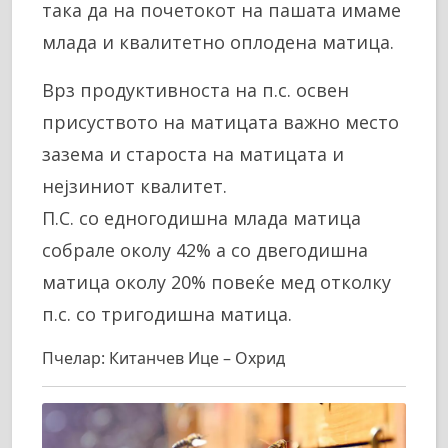
така да на почетокот на пашата имаме
млада и квалитетно оплодена матица.
Врз продуктивноста на п.с. освен
присуството на матицата важно место
зазема и староста на матицата и
нејзиниот квалитет.
П.С. со едногодишна млада матица
собрале околу 42% а со двегодишна
матица околу 20% повеќе мед отколку
п.с. со тригодишна матица.
Пчелар: Китанчев Ице – Охрид