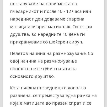
поставуваме на нови места на
пчеларникот и после 10 - 12 часа или
наредниот ден додаваме спарена
матица или зрел матичњак. Сите три
друштва, во наредните 10 дена ги
прихрануваме со шеќерен сируп.
Пелетов начина на размножување. Со
овој начина на размножување
воопшто не се губи снагата на
основното друштво.
Кога пчелната заедница е доволно
развиена, се преместува една рамка на
која е матицата во празен спрат и се