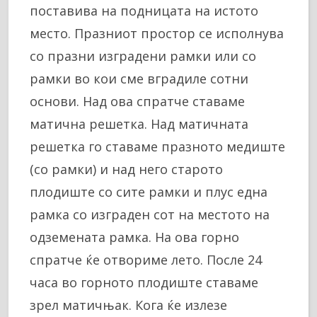
поставива на подницата на истото
место. Празниот простор се исполнува
со празни изградени рамки или со
рамки во кои сме вградиле сотни
основи. Над ова спратче ставаме
матична решетка. Над матичната
решетка го ставаме празното медиште
(со рамки) и над него старото
плодиште со сите рамки и плус една
рамка со изграден сот на местото на
одземената рамка. На ова горно
спратче ќе отвориме лето. После 24
часа во горното плодиште ставаме
зрел матичњак. Кога ќе излезе