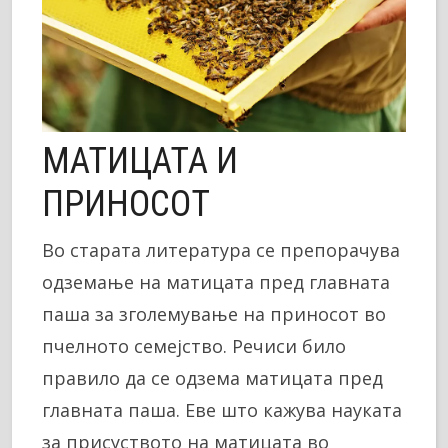
МАТИЦАТА И
ПРИНОСОТ
Во старата литература се препорачува
одземање на матицата пред главната
паша за зголемување на приносот во
пчелното семејство. Речиси било
правило да се одзема матицата пред
главната паша. Еве што кажува науката
за присуството на матицата во