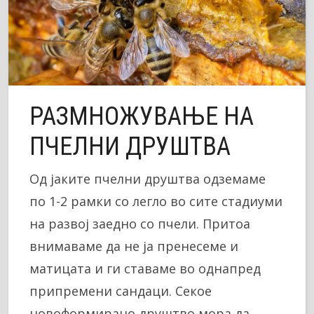
РАЗМНОЖУВАЊЕ НА
ПЧЕЛНИ ДРУШТВА
Од јаките пчелни друштва одземаме
по 1-2 рамки со легло во сите стадиуми
на развој заедно со пчели. Притоа
внимаваме да не ја пренесеме и
матицата и ги ставаме во однапред
припремени сандаци. Секое
новоформирано друштво мора да