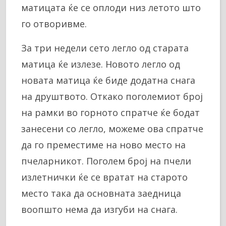
матицата ќе се оплоди низ летото што
го отворивме.
За три недели сето легло од старата
матица ќе излезе. Новото легло од
новата матица ќе биде додатна снага
на друштвото. Откако поголемиот број
на рамки во горното спратче ќе бодат
занесени со легло, можеме ова спратче
да го преместиме на ново место на
пчеларникот. Поголем број на пчели
излетнички ќе се вратат на старото
место така да основната заедница
воопшто нема да изгуби на снага.