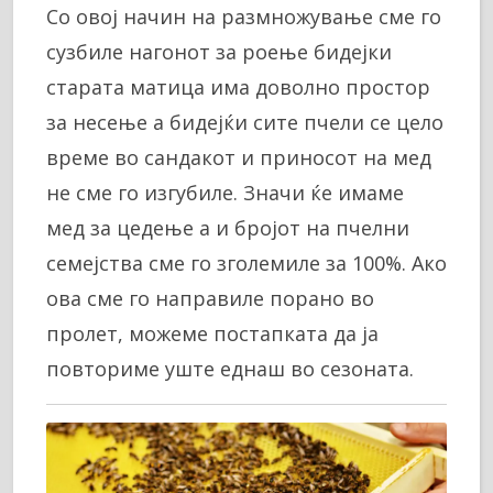
Со овој начин на размножување сме го
сузбиле нагонот за роење бидејки
старата матица има доволно простор
за несење а бидејќи сите пчели се цело
време во сандакот и приносот на мед
не сме го изгубиле. Значи ќе имаме
мед за цедење а и бројот на пчелни
семејства сме го зголемиле за 100%. Ако
ова сме го направиле порано во
пролет, можеме постапката да ја
повториме уште еднаш во сезоната.