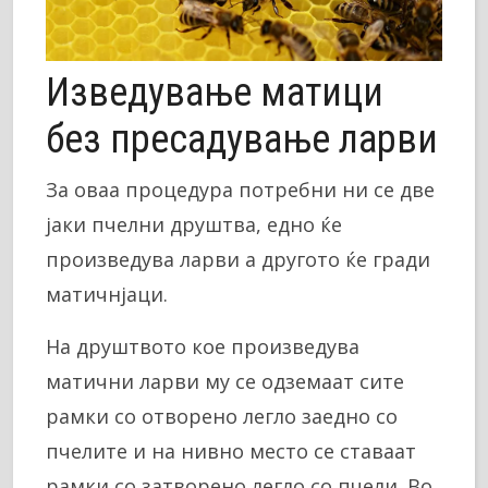
Изведување матици
без пресадување ларви
За оваа процедура потребни ни се две
јаки пчелни друштва, едно ќе
произведува ларви а другото ќе гради
матичнјаци.
На друштвото кое произведува
матични ларви му се одземаат сите
рамки со отворено легло заедно со
пчелите и на нивно место се ставаат
рамки со затворено легло со пчели. Во