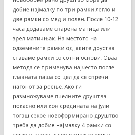
добие најмалку по три рамки легло и
две рамки со мед и полен. После 10-12
часа додаваме спарена матица или
зрел матичњак. На местото на
одземените рамки од јаките друства
ставаме рамки со сотни основи. Оваа
метода се применува најчесто после
главната паша со цел да се спречи
нагонот за роење. Ако ги
размножуваме пчелните друштва
покасно или кон средината на јули
тогаш секое новоформирано друштво
треба да добие најмалку 4 рамки со
легло и пчели и две рамки со мед и