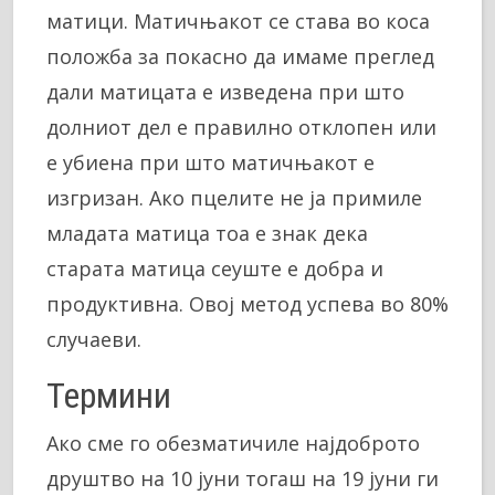
матици. Матичњакот се става во коса
положба за покасно да имаме преглед
дали матицата е изведена при што
долниот дел е правилно отклопен или
е убиена при што матичњакот е
изгризан. Ако пцелите не ја примиле
младата матица тоа е знак дека
старата матица сеуште е добра и
продуктивна. Овој метод успева во 80%
случаеви.
Термини
Ако сме го обезматичиле најдоброто
друштво на 10 јуни тогаш на 19 јуни ги