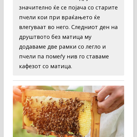
значително ќе се појача со старите
пчели кои при враќањето ќе
влегуваат во него. Следниот ден на
друштвото без матица му
додаваме две рамки со легло и
пчели па помеѓу нив го ставаме
кафезот со матица.