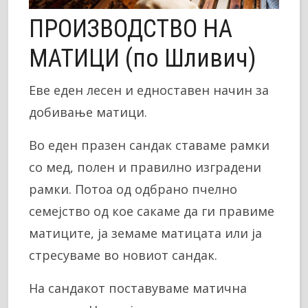
ПРОИЗВОДСТВО НА
МАТИЦИ (по Шливич)
Еве еден лесен и едноставен начин за
добивање матици.
Во еден празен сандак ставаме рамки
со мед, полен и правилно изградени
рамки. Потоа од одбрано пчелно
семејство од кое сакаме да ги правиме
матиците, ја земаме матицата или ја
стресуваме во новиот сандак.
На сандакот поставуваме матична