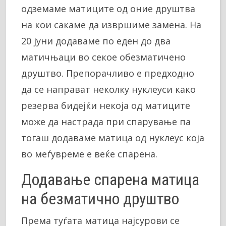
одземаме матиците од оние друштва
на кои сакаме да извршиме замена. На
20 јуни додаваме по еден до два
матичњаци во секое обезматичено
друштво. Препорачливо е предходно
да се направат неколку нуклеуси како
резерва бидејќи некоја од матиците
може да настрада при спарување па
тогаш додаваме матица од нуклеус која
во меѓувреме е веќе спарена.
Додавање спарена матица
на безматично друштво
Према туѓата матица најсурови се