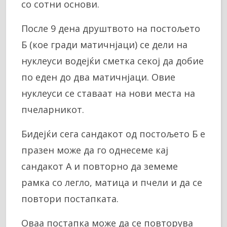
со сотни основи.
После 9 дена друштвото на постољето
Б (кое гради матичнјаци) се дели на
нуклеуси водејќи сметка секој да добие
по еден до два матичнјаци. Овие
нуклеуси се ставаат на нови места на
пчеларникот.
Бидејќи сега сандакот од постољето Б е
празен може да го однесеме кај
сандакот А и повторно да земеме
рамка со легло, матица и пчели и да се
повтори постапката.
Оваа постапка може да се повторува