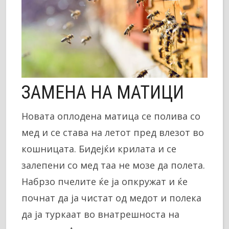
ЗАМЕНА НА МАТИЦИ
Новата оплодена матица се полива со
мед и се става на летот пред влезот во
кошницата. Бидејќи крилата и се
залепени со мед таа не мозе да полета.
Набрзо пчелите ќе ја опкружат и ќе
почнат да ја чистат од медот и полека
да ја туркаат во внатрешноста на