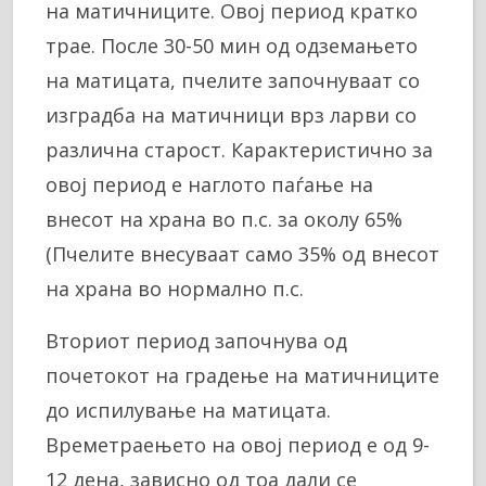
на матичниците. Овој период кратко
трае. После 30-50 мин од одземањето
на матицата, пчелите започнуваат со
изградба на матичници врз ларви со
различна старост. Карактеристично за
овој период е наглото паѓање на
внесот на храна во п.с. за околу 65%
(Пчелите внесуваат само 35% од внесот
на храна во нормално п.с.
Вториот период започнува од
почетокот на градење на матичниците
до испилување на матицата.
Времетраењето на овој период е од 9-
12 дена, зависно од тоа дали се