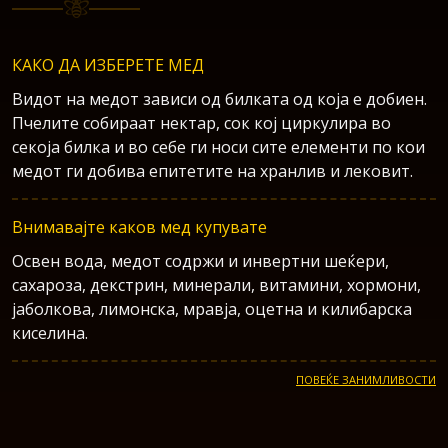
КАКО ДА ИЗБЕРЕТЕ МЕД
Видот на медот зависи од билката од која е добиен.
Пчелите собираат нектар, сок кој циркулира во
секоја билка и во себе ги носи сите елементи по кои
медот ги добива епитетите на хранлив и лековит.
Внимавајте каков мед купувате
Освен вода, медот содржи и инвертни шеќери,
сахароза, декстрин, минерали, витамини, хормони,
јаболкова, лимонска, мравја, оцетна и килибарска
киселина.
ПОВЕЌЕ ЗАНИМЛИВОСТИ