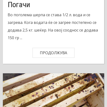
Погачи
Во поголема шерпа се става 1/2 л. вода и се
загрева. Кога водата ќе се загрее постепено се
додава 2,5 кг. шеќер. На овој сооднос се додава
150 гр ...
ПРОДОЛЖУВА