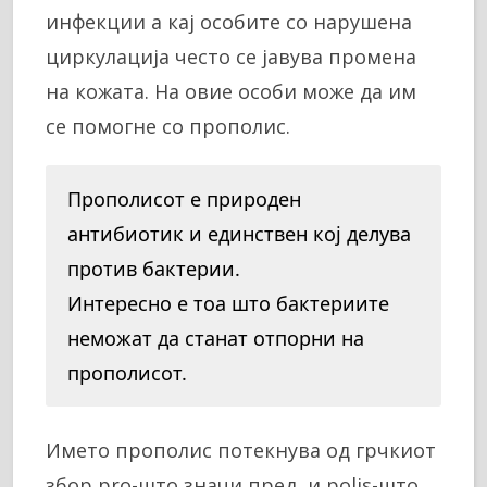
инфекции а кај особите со нарушена
циркулација често се јавува промена
на кожата. На овие особи може да им
се помогне со прополис.
Прополисот е природен
антибиотик и единствен кој делува
против бактерии.
Интересно е тоа што бактериите
неможат да станат отпорни на
прополисот.
Името прополис потекнува од грчкиот
збор pro-што значи пред, и polis-што