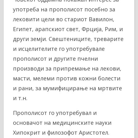
употреба на прополисот посебно за
лековити цели во стариот Вавилон,
Египет, арапскиот свет, Фрција, Рим, и
други земји. Свештениците, треварите
и исцелителите го употребувале
прополисот и другите пчелни
производи за припремање на лекови,
масти, мелеми против кожни болести
и рани, за мумифицирање на мртвите
и т.н.
Прополисот го употребувал и
основачот на медицинските науки
Хипокрит и филозофот Аристотел.