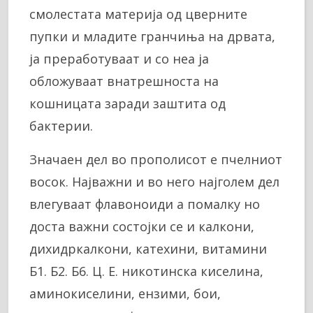
смолестата материја од цверните
пупки и младите гранчиња на дрвата,
ја преработуваат и со неа ја
обложуваат внатрешноста на
кошницата заради заштита од
бактерии.
Значаен дел во прополисот е пчелниот
восок. Најважни и во него најголем дел
влегуваат флавоноиди а помалку но
доста важни состојки се и калкони,
дихидркалкони, катехини, витамини
Б1. Б2. Б6. Ц. Е. никотинска киселина,
аминокиселини, ензими, бои,