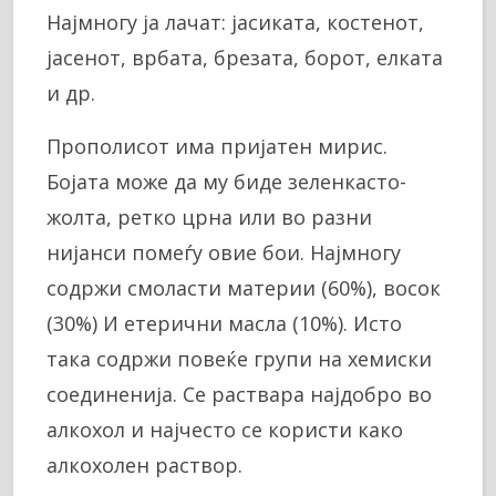
Најмногу ја лачат: јасиката, костенот,
јасенот, врбата, брезата, борот, елката
и др.
Прополисот има пријатен мирис.
Бојата може да му биде зеленкасто-
жолта, ретко црна или во разни
нијанси помеѓу овие бои. Најмногу
содржи смоласти материи (60%), восок
(30%) И етерични масла (10%). Исто
така содржи повеќе групи на хемиски
соединенија. Се раствара најдобро во
алкохол и најчесто се користи како
алкохолен раствор.