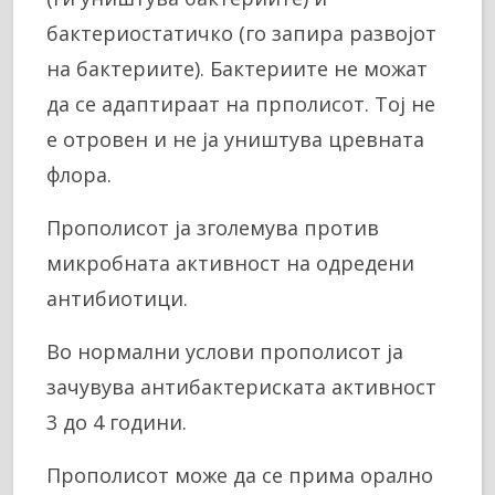
бактериостатичко (го запира развојот
на бактериите). Бактериите не можат
да се адаптираат на прполисот. Тој не
е отровен и не ја уништува цревната
флора.
Прополисот ја зголемува против
микробната активност на одредени
антибиотици.
Во нормални услови прополисот ја
зачувува антибактериската активност
3 до 4 години.
Прополисот може да се прима орално