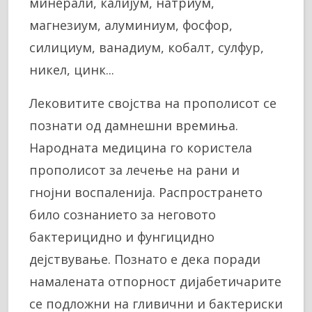
минерали, калијум, натриум,
магнезиум, алуминиум, фосфор,
силициум, ванадиум, кобалт, сулфур,
никел, цинк...
Лековитите својства на прополисот се
познати од дамнешни времиња.
Народната медицина го користела
прополисот за лечење на рани и
гнојни воспаленија. Распространето
било сознанието за неговото
бактерицидно и фунгицидно
дејствување. Познато е дека поради
намалената отпорност дијабетичарите
се подложни на гливични и бактериски