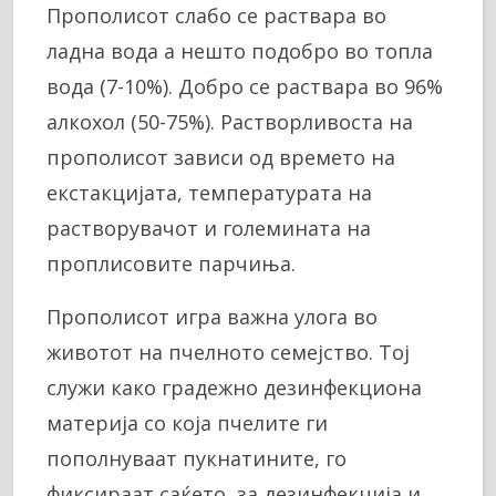
Прополисот слабо се раствара во
ладна вода а нешто подобро во топла
вода (7-10%). Добро се раствара во 96%
алкохол (50-75%). Растворливоста на
прополисот зависи од времето на
екстакцијата, температурата на
растворувачот и големината на
проплисовите парчиња.
Прополисот игра важна улога во
животот на пчелното семејство. Тој
служи како градежно дезинфекциона
материја со која пчелите ги
пополнуваат пукнатините, го
фиксираат саќето, за дезинфекција и