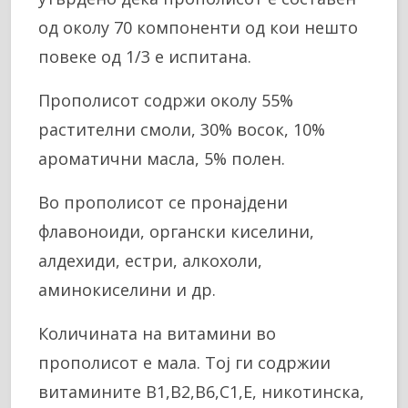
од околу 70 компоненти од кои нешто
повеке од 1/3 е испитана.
Прополисот содржи околу 55%
растителни смоли, 30% восок, 10%
ароматични масла, 5% полен.
Во прополисот се пронајдени
флавоноиди, органски киселини,
алдехиди, естри, алкохоли,
аминокиселини и др.
Количината на витамини во
прополисот е мала. Тој ги содржии
витамините В1,В2,В6,С1,Е, никотинска,