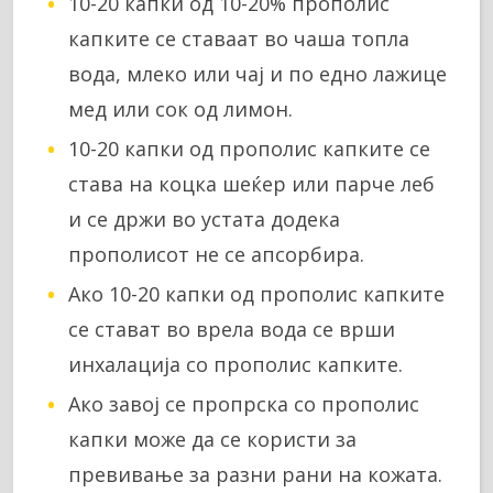
10-20 капки од 10-20% прополис
капките се ставаат во чаша топла
вода, млеко или чај и по едно лажице
мед или сок од лимон.
10-20 капки од прополис капките се
става на коцка шеќер или парче леб
и се држи во устата додека
прополисот не се апсорбира.
Ако 10-20 капки од прополис капките
се стават во врела вода се врши
инхалација со прополис капките.
Ако завој се пропрска со прополис
капки може да се користи за
превивање за разни рани на кожата.