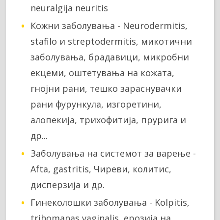
neuralgija neuritis
Кожни заболувања - Neurodermitis,
stafilo и streptodermitis, микотични
заболувања, брадавици, микробни
екцеми, оштетувања на кожата,
гнојни рани, тешко зараснувачки
рани фурункула, изгоретини,
алопекија, трихофитија, прурига и
др...
Заболувања на системот за варење -
Afta, gastritis, Чиреви, колитис,
дисперзија и др.
Гинеколошки заболувања - Kolpitis,
trihomanas vaginalis, ерозија на