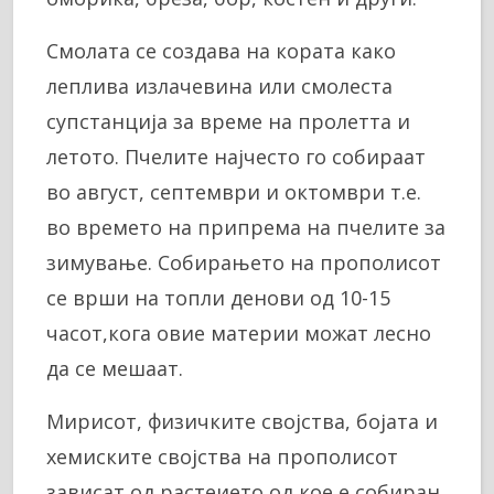
Смолата се создава на кората како
леплива излачевина или смолеста
супстанција за време на пролетта и
летото. Пчелите најчесто го собираат
во август, септември и октомври т.е.
во времето на припрема на пчелите за
зимување. Собирањето на прополисот
се врши на топли денови од 10-15
часот,кога овие материи можат лесно
да се мешаат.
Мирисот, физичките својства, бојата и
хемиските својства на прополисот
зависат од растеието од кое е собиран