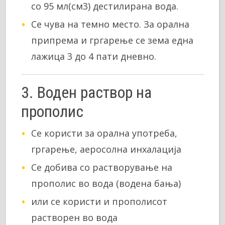
со 95 мл(см3) дестилирана вода.
Се чува на темно место. За орална
припрема и гргарење се зема една
лажица 3 до 4 пати дневно.
3. Воден раствор на
прополис
Се користи за орална употреба,
гргарење, аеросолна инхалација
Се добива со растворување на
прополис во вода (водена бања)
или се користи и прополисот
растворен во вода