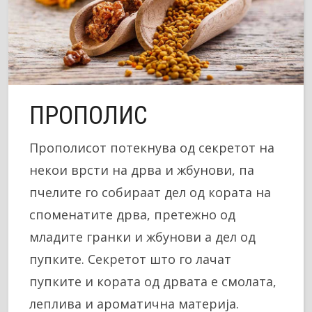
ПРОПОЛИС
Прополисот потекнува од секретот на
некои врсти на дрва и жбунови, па
пчелите го собираат дел од кората на
споменатите дрва, претежно од
младите гранки и жбунови а дел од
пупките. Секретот што го лачат
пупките и кората од дрвата е смолата,
леплива и ароматична материја.