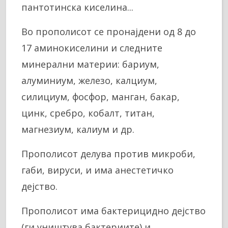
пантотинска киселина...
Во прополисот се пронајдени од 8 до
17 аминокиселини и следните
минерални материи: бариум,
алуминиум, железо, калциум,
силициум, фосфор, манган, бакар,
цинк, сребро, кобалт, титан,
магнезиум, калиум и др.
Прополисот делува против микроби,
габи, вируси, и има анестетичко
дејство.
Прополисот има бактерицидно дејство
(ги уништува бактериите) и