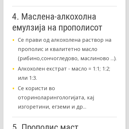
4. Маслена-алкохолна
емулзија на прополисот
Се прави од алкохолена раствор на
прополис и квалитетно масло
(рибино,сончогледово, маслиново ...).
Алкохолен екстрат - масло = 1:1; 1:2;
или 1:3.
Се користи во
оториноларингологијата, кај
изгоретини, егземи и др...
5. Прополис маст