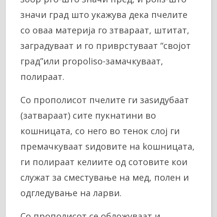
значи град што укажува дека пчелите
со оваа материја го зтвараат, штитат,
заградуваат и го приврстуваат “својот
град”или propoliso-замачкуваат,
полираат.
Со прополисот пчелите ги заѕидубаат
(затвараат) сите пукнатини во
кошницата, со него во тенок слој ги
премачкуваат ѕидовите на kошницата,
ги полираат келиите од сотовите кои
служат за сместување на мед, полен и
одгледување на ларви.
Со прополисот се обложуваат и