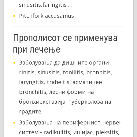
sinusitis,faringitis ...
Pitchfork accusamus
Прополисот се применува
при лечење
Заболувања да дишните органи -
rinitis, sinusitis, tonilitis, bronhitis,
laryngitis, traheitis, асматичен
bronchitis, лесни форми на
бронхиекстазија, туберколоза на
градите.
Заболувања на периферниот нервен
систем - radikulitis, ишијас, pleksitis,