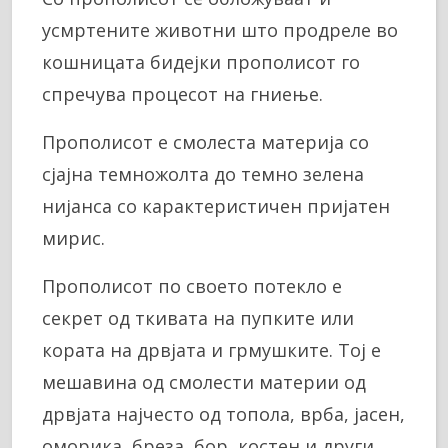
усмртените животни што продреле во
кошницата бидејки прополисот го
спречува процесот на гниење.
Прополисот е смолеста материја со
сјајна темножолта до темно зелена
нијанса со карактеристичен пријатен
мирис.
Прополисот по своето потекло е
секрет од ткивата на пупките или
кората на дрвјата и грмушките. Тој е
мешавина од смолести материи од
дрвјата најчесто од топола, врба, јасен,
оморика, бреза, бор, костен и други.