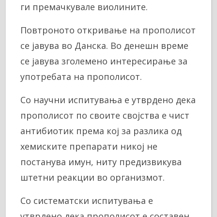
ги премачкувале виолините.
Повтроното откривање на прополисот
се јавува во Данска. Во денешн време
се јавува зголемено интересирање за
употребата на прополисот.
Со научни испитувања е утврдено дека
прополисот по своите својства е чист
антибиотик према кој за разлика од
хемиските препарати никој не
постанува имун, ниту предизвикува
штетни реакции во организмот.
Со систематски испитувања е
утврдено дека прополисот е составен