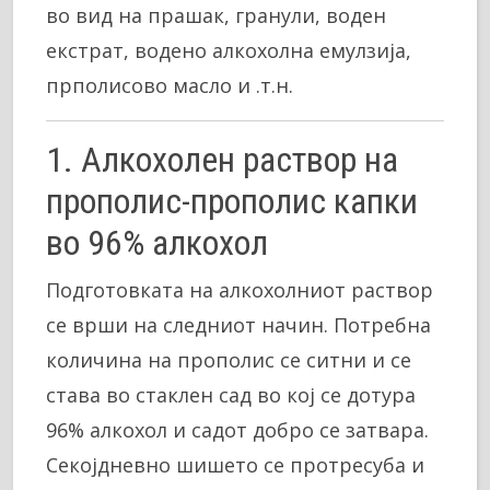
во вид на прашак, гранули, воден
екстрат, водено алкохолна емулзија,
прполисово масло и .т.н.
1. Алкохолен раствор на
прополис-прополис капки
во 96% алкохол
Подготовката на алкохолниот раствор
се врши на следниот начин. Потребна
количина на прополис се ситни и се
става во стаклен сад во кој се дотура
96% алкохол и садот добро се затвара.
Секојдневно шишето се протресуба и