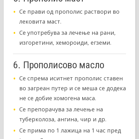
Се прави од прополис раствори во
лековита маст.
Се употребува за лечење на рани,
изгоретини, хемороиди, егземи.
6. Прополисово масло
Се спрема иситнет прополис ставен
во загреан путер и се меша се додека
не се добие хомогена маса.
Се препорачува за лечење на
туберколоза, ангина, чир и др.
Се прима по 1 лажица на 1 час пред