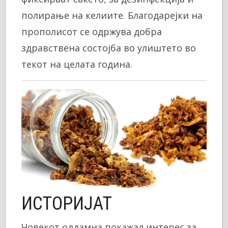
полирање на келиите. Благодарејки на
прополисот се одржува добра
здравствена состојба во улиштето во
текот на целата година.
ИСТОРИЈАТ
Човекот оддамна покажал интерес за