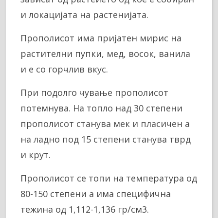
и локацијата на растенијата.
Прополисот има пријатен мирис на
растителни пупки, мед, восок, ванила
и е со горчлив вкус.
При подолго чување прополисот
потемнува. На топло над 30 степени
прополисот станува мек и пласичен а
на ладно под 15 степени станува тврд
и крут.
Прополисот се топи на температура од
80-150 степени а има специфична
тежина од 1,112-1,136 гр/см3.