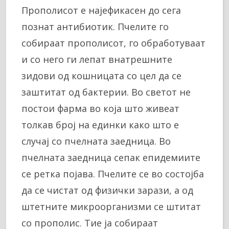
Прополисот е најефикасен до сега
познат антибиотик. Пчелите го
собираат прополисот, го обработуваат
и со него ги лепат внатрешните
зидови од кошницата со цел да се
заштитат од бактерии. Во светот не
постои фарма во која што живеат
толкав број на единки како што е
случај со пчелната заедница. Во
пчелната заедница сепак епидемиите
се ретка појава. Пчелите се во состојба
да се чистат од физички зарази, а од
штетните микроорганизми се штитат
со прополис. Тие ја собираат