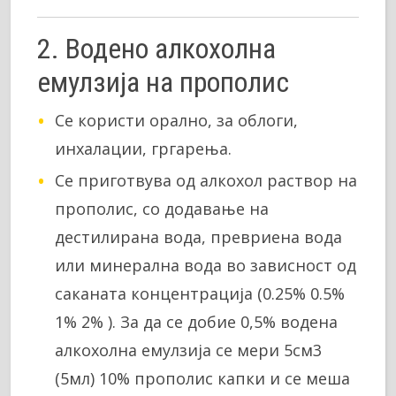
2. Водено алкохолна
емулзија на прополис
Се користи орално, за облоги,
инхалации, гргарења.
Се приготвува од алкохол раствор на
прополис, со додавање на
дестилирана вода, превриена вода
или минерална вода во зависност од
саканата концентрација (0.25% 0.5%
1% 2% ). За да се добие 0,5% водена
алкохолна емулзија се мери 5см3
(5мл) 10% прополис капки и се меша