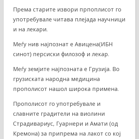
Према старите извори прпоплисот го
употребувале читава плејада научници
и на лекари.
Меѓу нив најпознат е Авицена(ИБН
синот) персиски филозоф и лекар.
Меѓу земјите најпозната е Грузија. Во
грузиската народна медицина
прополисот нашол широка примена.
Прополисот го употребувале и
славните градители на виолини
Страдивариус, Гуарнери и Амати (од
Кремона) за припрема на лакот со кој