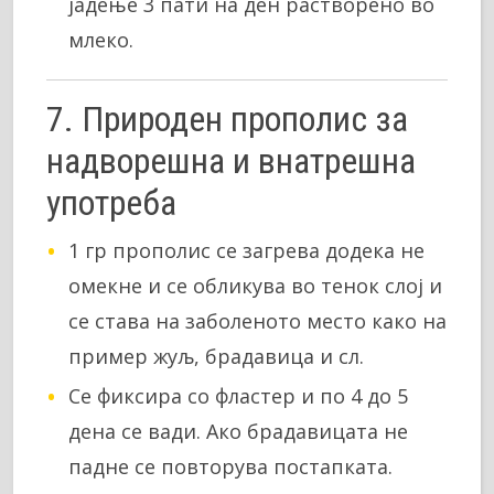
јадење 3 пати на ден растворено во
млеко.
7. Природен прополис за
надворешна и внатрешна
употреба
1 гр прополис се загрева додека не
омекне и се обликува во тенок слој и
се става на заболеното место како на
пример жуљ, брадавица и сл.
Се фиксира со фластер и по 4 до 5
дена се вади. Ако брадавицата не
падне се повторува постапката.