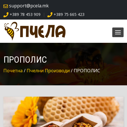
skip
support@pcela.mk
navigation
+389 78 453 909
+389 75 665 423
|
ПРОПОЛИС
Почетна
/
Пчелни Производи
/ ПРОПОЛИС