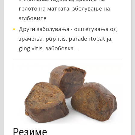
грлото на матката, зболување на
зглбовите
Други заболувања - оштетувања од
зрачења, puplitis, paradentopatija,
gingivitis, забоболка ...
Резиме