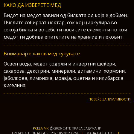
КАКО ДА ИЗБЕРЕТЕ МЕД
Видот на медот зависи од билката од која е добиен.
Пчелите собираат нектар, сок кој циркулира во
секоја билка и во себе ги носи сите елементи по кои
медот ги добива епитетите на хранлив и лековит.
Внимавајте каков мед купувате
Освен вода, медот содржи и инвертни шеќери,
сахароза, декстрин, минерали, витамини, хормони,
јаболкова, лимонска, мравја, оцетна и килибарска
киселина.
ПОВЕЌЕ ЗАНИМЛИВОСТИ
PCELA MK
2026 СИТЕ ПРАВА ЗАДРЖАНИ
FRIDAY 7TH OF AUGUST 2026 05:10:23 PM
|
МАПА НА САЈТОТ
|