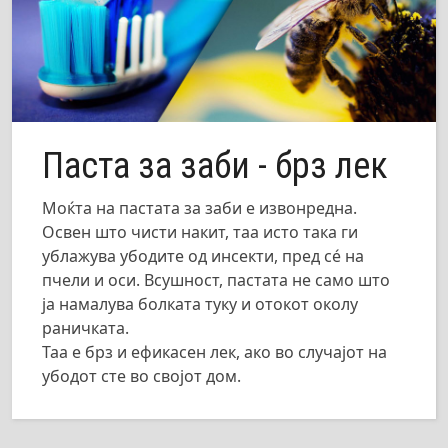
Паста за заби - брз лек
Моќта на пастата за заби е извонредна.
Освен што чисти накит, таа исто така ги
ублажува убодите од инсекти, пред сé на
пчели и оси. Всушност, пастата не само што
ја намалува болката туку и отокот околу
раничката.
Таа е брз и ефикасен лек, ако во случајот на
убодот сте во својот дом.